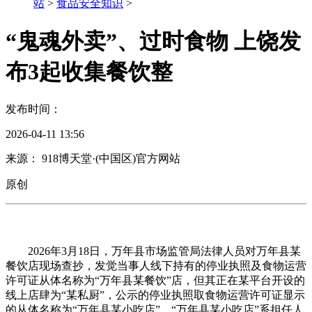
站
>
食品安全知识
>
“鬼魂外卖”、过时食物 上饶发
布3起收集餐饮整
发布时间：
2026-04-11 13:56
来源： 918博天堂·(中国区)官方网站
原创
2026年3月18日，万年县市场监管局法律人员对万年县某
餐饮店现场查抄，发觉当事人线下持有的停业执照及食物运营
许可证从体名称为“万年县某餐饮”店，但其正在某平台开设的
线上店肆为“某私厨”，公示的停业执照取食物运营许可证显示
的从体名称为“万年县某小吃店”。“万年县某小吃店”系担任人