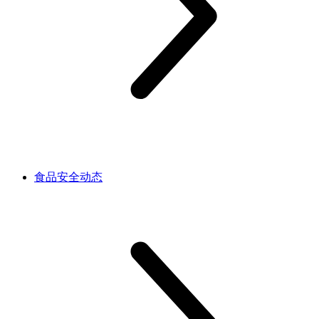
食品安全动态