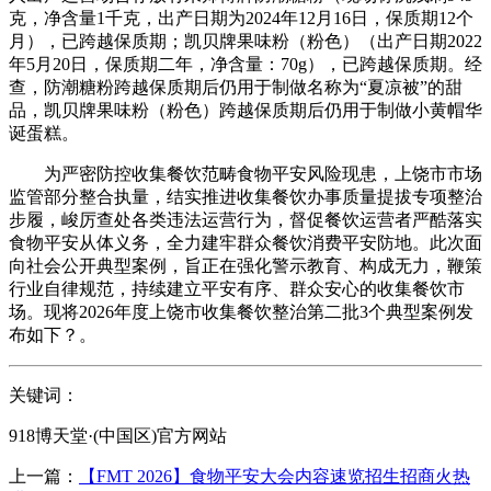
克，净含量1千克，出产日期为2024年12月16日，保质期12个
月），已跨越保质期；凯贝牌果味粉（粉色）（出产日期2022
年5月20日，保质期二年，净含量：70g），已跨越保质期。经
查，防潮糖粉跨越保质期后仍用于制做名称为“夏凉被”的甜
品，凯贝牌果味粉（粉色）跨越保质期后仍用于制做小黄帽华
诞蛋糕。
为严密防控收集餐饮范畴食物平安风险现患，上饶市市场
监管部分整合执量，结实推进收集餐饮办事质量提拔专项整治
步履，峻厉查处各类违法运营行为，督促餐饮运营者严酷落实
食物平安从体义务，全力建牢群众餐饮消费平安防地。此次面
向社会公开典型案例，旨正在强化警示教育、构成无力，鞭策
行业自律规范，持续建立平安有序、群众安心的收集餐饮市
场。现将2026年度上饶市收集餐饮整治第二批3个典型案例发
布如下？。
关键词：
918博天堂·(中国区)官方网站
上一篇：
【FMT 2026】食物平安大会内容速览招生招商火热