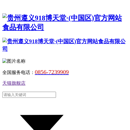
0856-7239909
全国服务电话：
天猫旗舰店