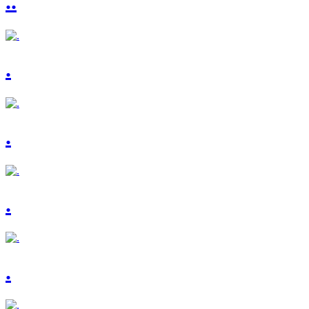
..
.
.
.
.