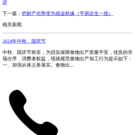
进
下一篇：
把财产劣势变为就业机缘（平易近生一线）
相关新闻
2024年中秋、国庆节
中秋、国庆节将至，为切实保障食物出产质量平安，优良的市
场次序，消费者权益，现就规范食物出产加工行为提示如下：
一、加强从体义务落实。食物出...