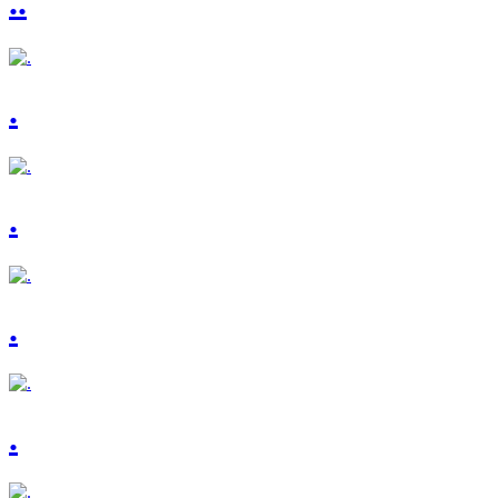
..
.
.
.
.