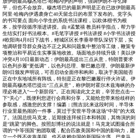
放伊朗最高穆杰塔巴·哈梅内伊的声明，强调伊朗不寻乞降
平，但也不会放弃。穆杰塔巴的最新声明是正在已故伊朗最高
阿里·哈梅内伊遇袭身亡40天留念日的布景下发布的。党字头
的书写要点 面向小学生的系统书法课程，以欧体楷书为根
本，按学段循序渐进讲授。由 #孟繁禧 教员科学指点，帮力学
生结实打好书法根本。#毛笔字讲授 #书法讲授 #小学书法讲授
#欧阳询4月8日下战书，鲤城区区长李垂举带队深切下层，实
地调研督导群众身边不正之风和问题集中整治等工做，鞭策专
项整治和平易近生实事落地收效。场面地步持续升级！美以伊
冲突4月10日最新动态：伊朗最高提出三点从意，特朗普要求
以色列步履“更低调”，以色列总理、黎巴嫩总理、伊朗最新伊
朗9日颁发声明说，可否启动全面停和构和，取决于美国能否
正在中东地域所有阵线，特别是正在黎巴嫩履行停火许诺。伊
朗最高穆杰塔巴提出“三点从意”，称伊朗对霍尔木兹海峡的办
理必将进入“一个新阶段”。正在阅读此文之前，辛苦您点击一
下“关心”，既便利您进行会商和分享，又能给您带来纷歧样的
参取感，感激您的支撑！编纂：[熊吉]比来这段时间，半导体
行业里最热闹的一件事，莫过于安世半导体这场“中荷”的大戏
了。法国总统马克龙，近期接连拜候日本和韩国，其饰演的则
是“跳梁”的脚色。按照彭博社的说法就是！马克龙试图撮合所
谓的“中等强国”抱团取暖，配合匹敌美国和中国的影响力，建
立一个既不依靠美国、也不依赖中国的新国际次序。巴拿马，