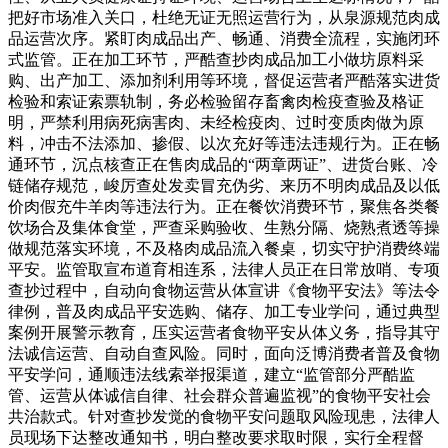
把好市场准入关口，杜绝无证无照运营行为，从泉源规范肉成
品运营次序。紧盯肉成品出产、畅通、消费全流程，实施闭环
式监管。正在加工环节，严酷查抄肉成品加工小做坊原料采
购、出产加工、添加剂利用等环境，督促运营者严酷落实进货
检验和索证索票轨制，务必检验留存畜禽肉检疫查验及格证
明，严禁利用病死病害肉、未经检疫肉、过时变质肉做为原
料，冲击不法添加、掺假、以次充好等违法违规行为。正在畅
通环节，沉点核查正在售肉成品的“两章两证”、进货台账、冷
链储存规范，峻厉查处发卖冒充伪劣、来历不明肉成品及以低
价肉假充牛羊肉等违法行为。正在餐饮消费环节，聚焦各类餐
饮场合及集体食堂，严查采购验收、生熟分隔、烧熟煮透等操
做规范落实环境，不及格肉成品流入餐桌，切实守护消费终端
平安。监管取宣布道育相连系，法律人员正在日常放哨、专项
查抄过程中，自动向食物运营从体宣讲《食物平安法》等法令
律例，普及肉成品平安选购、储存、加工专业学问，通过典型
案例开展警示教育，压实运营者食物平安从体义务，指导其守
法诚信运营、自动自查风险。同时，面向泛博消费者普及食物
平安学问，通顺违法线索举报渠道，建立“监管部分严酷监
管、运营从体诚信自律、社会群众普遍监视”的食物平安社会
共治款式。针对查抄发觉的食物平安问题取风险现患，法律人
员现场下达整改通知书，明白整改要求取时限，实行全程督