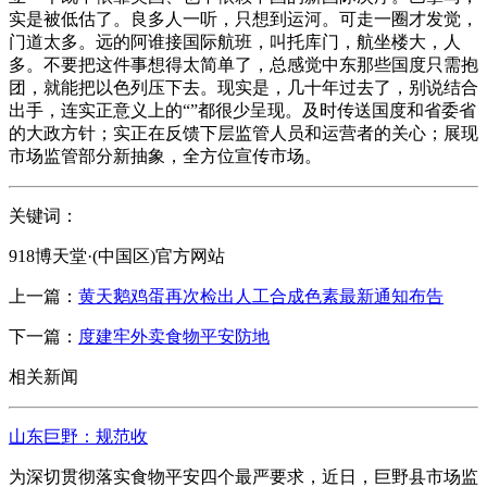
实是被低估了。良多人一听，只想到运河。可走一圈才发觉，
门道太多。远的阿谁接国际航班，叫托库门，航坐楼大，人
多。不要把这件事想得太简单了，总感觉中东那些国度只需抱
团，就能把以色列压下去。现实是，几十年过去了，别说结合
出手，连实正意义上的“”都很少呈现。及时传送国度和省委省
的大政方针；实正在反馈下层监管人员和运营者的关心；展现
市场监管部分新抽象，全方位宣传市场。
关键词：
918博天堂·(中国区)官方网站
上一篇：
黄天鹅鸡蛋再次检出人工合成色素最新通知布告
下一篇：
度建牢外卖食物平安防地
相关新闻
山东巨野：规范收
为深切贯彻落实食物平安四个最严要求，近日，巨野县市场监