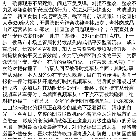
办，确保现患不留死角、问题不复反弹。对拒不整改、整改不
力及涉嫌食物平安违法的行为，依法从严从快查处，构成强力
监管，辖区食物市场运营次序。截至目前，该局累计出动查抄
人员620余人次，开展跨部分结合法律查抄25次，查抄肉成品
出产运营从体565家次，排查整改问题现患93个；立案查处食
物平安违法案件6起，此中了案4起、2起正正在打点中。下一
步，侯马市市场监管局将持续聚焦肉成品平安监管沉点，成立
常态化、长效化监管机制，加大日常监管取专项整治力度，不
竭提拔食物平安监管效能，全力守护辖区群众食物平安，为群
众营制平安、安心、有序的食物消费。（何常宏 王凤菊）“下
次绝对把你撞了”，当事人回应被保时捷车从当面：其时涉事
车从越线，本人因旁边有车无法躲避，目前其被传唤到案并已
报歉一保时捷车从开远光灯映照视频车从，随后间接违规越线
行驶堵，参加后对其劝阻长达2分钟，最终，保时捷车从驶离
视频车从车旁时，当着面视频车从！“下次不要被我碰着，绝
对把你撞了。”夜幕又一次沉沉地伊朗首都德黑兰。厄尔布尔
士山脉未融化的积雪正在稀少的星光下泛着微弱、清凉的白
光，时至今日，空袭的阴云取敌机的不曾完全从这座城市的上
空散去，形成的疮痍鲜明散落正在这座万万级生齿城市的分歧
区域。伊朗最高颁发最新声明，对和谈提出三点从意：侵略者
必需补偿丧失，霍尔木兹海峡办理将进入新阶段，伊朗国度播