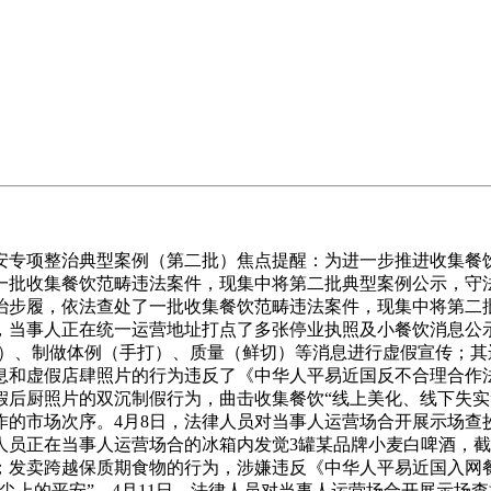
专项整治典型案例（第二批）焦点提醒：为进一步推进收集餐饮
一批收集餐饮范畴违法案件，现集中将第二批典型案例公示，守
治步履，依法查处了一批收集餐饮范畴违法案件，现集中将第二
，当事人正在统一运营地址打点了多张停业执照及小餐饮消息公示
南）、制做体例（手打）、质量（鲜切）等消息进行虚假宣传；其
息和虚假店肆照片的行为违反了《中华人平易近国反不合理合作
假后厨照片的双沉制假行为，曲击收集餐饮“线上美化、线下失实
作的市场次序。4月8日，法律人员对当事人运营场合开展示场查
人员正在当事人运营场合的冰箱内发觉3罐某品牌小麦白啤酒，
；发卖跨越保质期食物的行为，涉嫌违反《中华人平易近国入网
尖上的平安”。4月11日，法律人员对当事人运营场合开展示场