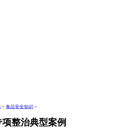
站
>
食品安全知识
>
专项整治典型案例