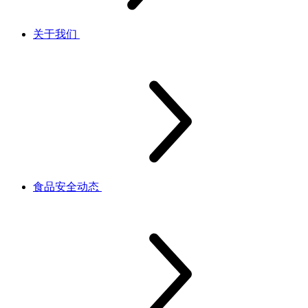
关于我们
食品安全动态