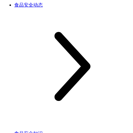
食品安全动态