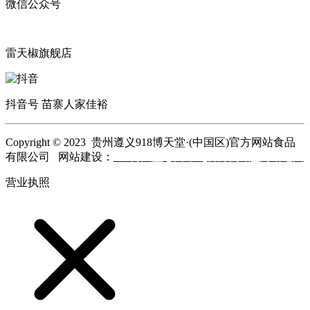
微信公众号
雷天椒旗舰店
抖音号 苗寨人家佳裕
Copyright © 2023 贵州遵义918博天堂·(中国区)官方网站食品
有限公司 网站建设：
918博天堂·(中国区)官方网站
网站地图
营业执照