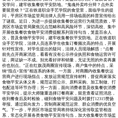
安学问，建牢收集餐饮平安防地。“鬼魂外卖咋分辩？点外卖
要留意啥？”正在铁道职业手艺学院的食堂里，面临学生的提
问，平房区市场监管局法律人员用一排场临面的科普宣传给出
了谜底。近日，为进一步提拔收集餐饮运营行为规范质效，平
房区市场监管局聚焦沉点范畴和高风险环节，深切高校、集中
开展收集餐饮食物平安消费提醒系列宣传勾当，笼盖百余人
次，普及食物平安学问，建牢收集餐饮平安防地。正在铁道职
业手艺学院，法律人员连系学生收集订餐频次高的特点，开展
针对性宣传。对学生提出的疑问，法律人员现场解惑：“点餐
前先点开商家消息，看看有没有公示停业执照和食物运营许可
证，两证缺一不成。别光看好评和销量，无证无照的外卖再廉
价也别点。”正在红旗茂商圈宣传现场，商户集中的特点，采
纳“指点+宣传”相连系的体例。一方面，对商圈内收集餐饮运
营商户进行现场指点，发放运营规范宣传材料，督促商家落实
食物平安从体义务，规范证照公示、原料采购、加工制做、打
包配送等环节办理；另一方面，面向消费者普及收集餐饮消费
平安学问，提示大师隆重选择订餐商家，留意查看证照消息，
收到餐食后及时检验，碰到食物平安问题及时拨打12315赞扬
举报。通过双向发力，营制商家规范运营、群众消费的优良空
气。下一步，平房区市场监管局将持续深化宣传取监管相连
系，常态化开展各类食物平安宣传勾当，加大收集餐饮市场监