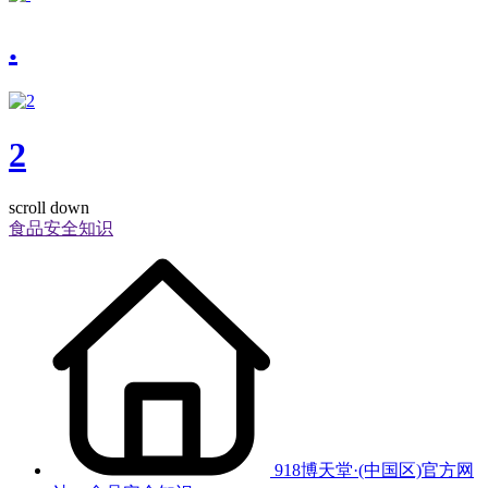
.
2
scroll down
食品安全知识
918博天堂·(中国区)官方网