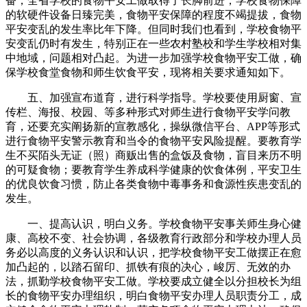
奋，全省学校的食物平安工做取得了长脚前进，学校食物保障
的软硬件设备日臻完美，食物平安保障的程度不竭提拔，食物
平安变乱的发生率比年下降。但同时我们也看到，学校食物平
安变乱仍时有发生，特别正在一些农村塾校和学生学校相对集
中地域，问题相对凸起。为进一步加强学校食物平安工做，确
保学校食堂食物和师生饮食平安，现将相关要求通知如下。
五、加强宣布道育，进行科学指导。学校要使用厨窗、宣
传栏、海报、校园、等多种形式对师生进行食物平安学问教
育，还要充实阐扬新的宣教感化，操纵微信平台、APP等形式
进行食物平安警示教育和当令的食物平安风险提醒。要教育学
生不买陌头无证（照）商贩出售的盒饭及食物，盲目来历不明
的可疑食物；要教育学生养成科学健康的饮食体例，平安卫生
的优良饮食习惯，防止各类食物中毒事务和食源性疾患变乱的
发生。
一、提高认识，明白义务。学校食物平安事关师生身心健
康、高校不变、社会协调，各级教育行政部分和学校办理人员
务必以高度的义务认识和认识，把学校食物平安工做摆正在愈
加凸起的，以踏石留印、抓铁有痕的决心，峻厉、无效的办
法，抓勤学校食物平安工做。学校要成立健全以分担校长为组
长的食物平安办理组织，明白食物平安办理人员职责分工，成