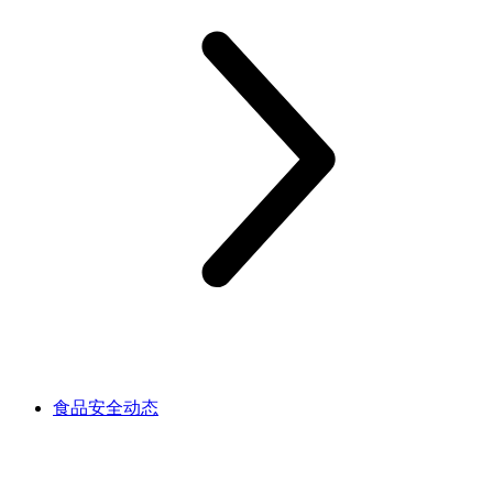
食品安全动态