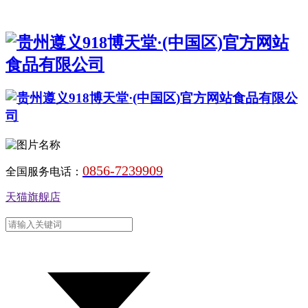
0856-7239909
全国服务电话：
天猫旗舰店