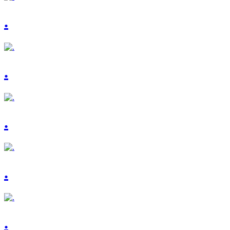
.
.
.
.
.