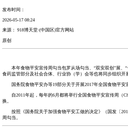
发布时间：
2026-05-17 08:24
来源： 918博天堂·(中国区)官方网站
原创
本年食物平安宣传周勾当包罗从场勾当、“双安双创”展、“
食药监管部分及社会合体、行业协（学）会等也将同步组织开
国务院食物平安办等19部分关于开展2017年全国食物平安宣
自2011年起，每年的6月都将举行全国食物平安宣传周（China 
换。
按照《国务院关于加强食物平安工做的决定》（国发〔2012〕2
周勾当。