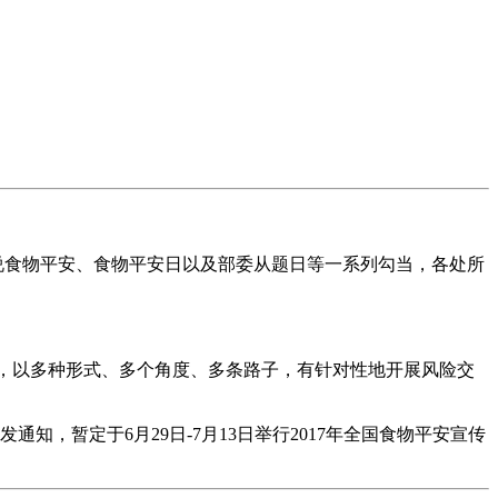
说食物平安、食物平安日以及部委从题日等一系列勾当，各处所
多种交换平台，以多种形式、多个角度、多条路子，有针对性地开展风险交
知，暂定于6月29日-7月13日举行2017年全国食物平安宣传