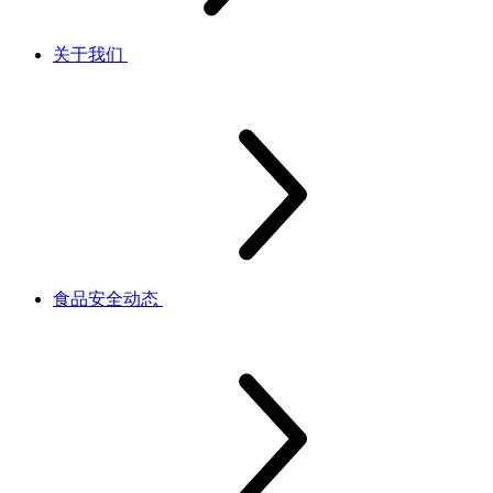
关于我们
食品安全动态