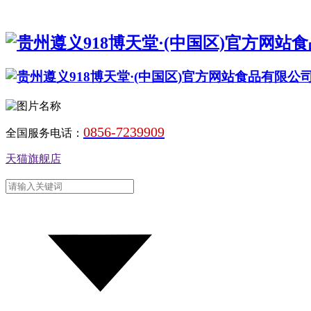
0856-7239909
全国服务电话：
天猫旗舰店