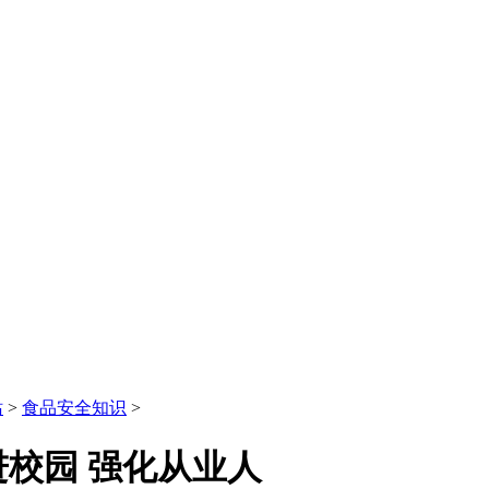
站
>
食品安全知识
>
校园 强化从业人