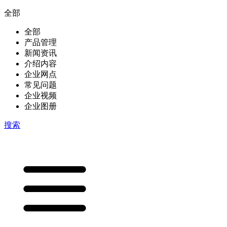
全部
全部
产品管理
新闻资讯
介绍内容
企业网点
常见问题
企业视频
企业图册
搜索