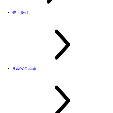
关于我们
食品安全动态