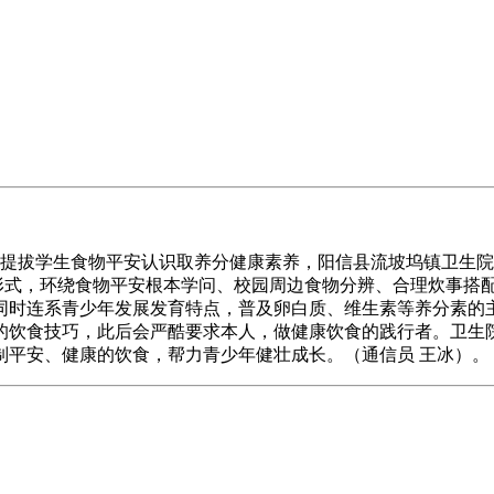
提拔学生食物平安认识取养分健康素养，阳信县流坡坞镇卫生院
形式，环绕食物平安根本学问、校园周边食物分辨、合理炊事搭配
同时连系青少年发展发育特点，普及卵白质、维生素等养分素的主
的饮食技巧，此后会严酷要求本人，做健康饮食的践行者。卫生
制平安、健康的饮食，帮力青少年健壮成长。（通信员 王冰）。