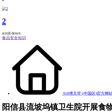
2
scroll down
食品安全知识
918博天堂·(中国区)官方网
阳信县流坡坞镇卫生院开展食