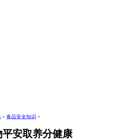
站
>
食品安全知识
>
物平安取养分健康