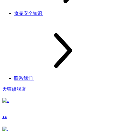
食品安全知识
联系我们
天猫旗舰店
..