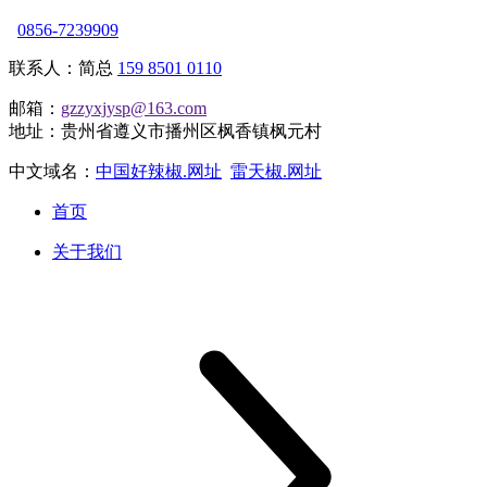
0856-7239909
联系人：简总
159 8501 0110
邮箱：
gzzyxjysp@163.com
地址：贵州省遵义市播州区枫香镇枫元村
中文域名：
中国好辣椒.网址
雷天椒.网址
首页
关于我们