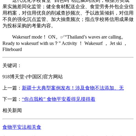
迭代优化学校食堂 “四色码”动态赋码法则，根据分类成
果实施差同化监管；健全食材配送企业、食堂劳务外包企业信
用档案，对信用优良的削减查抄频次、予以政策倾斜，对信用
不良的强化沉点监管、加大抽查频次；指点学校将信用成果做
为投标采购的考量内容。
Wakesurf mode！ ON。✅“Thailand’s waves are calling。
Ready to wakesurf with us？” Activity ！ Wakesurf ， Jet ski ，
Fliteboard
关键词：
918博天堂·(中国区)官方网站
上一篇：
新疆十大典型案例发布！涉及食物不法添加、无
下一篇：
“你点我检” 食物平安看得见摸得着
相关新闻
食物平安法相关食