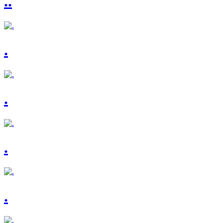
..
.
.
.
.