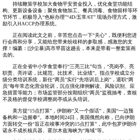
持续鞭策学校加大食物平安资金投入，优化食堂功能结
构、更新设备设备；聚焦食物加工、餐具消毒、食物留样等环
节环节，积极导入“色标办理”“4D/五常/6T” 现场办理方式，激
励引入HACCP办理系统。
正在阅读此文之前，辛苦您点击一下“关心”，既便利您进
行会商和分享，又能给您带来纷歧样的参取感，感激您的支
撑！编纂：[沙尘暴]高市早苗这趟去，本来是带着一整套策画
去的。
正在全省中小学食堂奉行“三亮三比”勾当，“亮岗亭、亮
职责、亮许诺，比规范、比技术、比业绩”。指点学校成立分
级分类培训系统，新任“两员”实行“先培训后上岗”，退职“两
员”每年常态化营业轮训，沉点强化律例解读、风险识别、应
急措置等能力；市场监管部分按期组织“两员”监视抽考，查核
不及格的督促学校调整岗亭或从头培训。
美方提“15点打算”，伊朗称“又一个假话”，美国“一边预
备构和一边握拳”。本地时间24日，美国俄然向称，已向伊朗
方面转交一份“旨正在竣事冲突的15点打算”，此中包罗伊朗许
诺永不成长核兵器、霍尔木兹海峡为“海域”等。