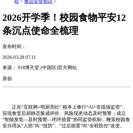
站
>
食品安全知识
>
2026开学季！校园食物平安12
条沉点使命全梳理
发布时间：
2026-03-28 07:11
来源： 918博天堂·(中国区)官方网站
原创
正在“互联网+明厨亮灶” 根本上奉行“AI+非现场监管”，
实现食堂后厨静态集成评价、风险现患动态及时预警；成立
“智能发觉—及时预警—闭环措置”协同监管机制，鞭策校园食
安办理从“人防”向 “技防”、“过后措置”向“全程防控”改变。