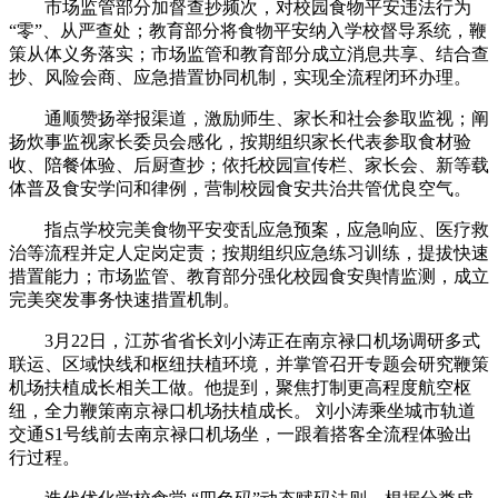
市场监管部分加督查抄频次，对校园食物平安违法行为
“零”、从严查处；教育部分将食物平安纳入学校督导系统，鞭
策从体义务落实；市场监管和教育部分成立消息共享、结合查
抄、风险会商、应急措置协同机制，实现全流程闭环办理。
通顺赞扬举报渠道，激励师生、家长和社会参取监视；阐
扬炊事监视家长委员会感化，按期组织家长代表参取食材验
收、陪餐体验、后厨查抄；依托校园宣传栏、家长会、新等载
体普及食安学问和律例，营制校园食安共治共管优良空气。
指点学校完美食物平安变乱应急预案，应急响应、医疗救
治等流程并定人定岗定责；按期组织应急练习训练，提拔快速
措置能力；市场监管、教育部分强化校园食安舆情监测，成立
完美突发事务快速措置机制。
‍‍3月22日，江苏省省长刘小涛正在南京禄口机场调研多式
联运、区域快线和枢纽扶植环境，并掌管召开专题会研究鞭策
机场扶植成长相关工做。他提到，聚焦打制更高程度航空枢
纽，全力鞭策南京禄口机场扶植成长。 刘小涛乘坐城市轨道
交通S1号线前去南京禄口机场坐，一跟着搭客全流程体验出
行过程。