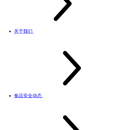
关于我们
食品安全动态