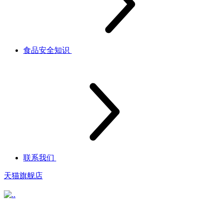
食品安全知识
联系我们
天猫旗舰店