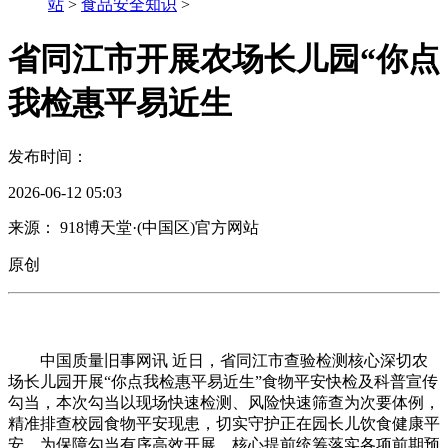
站
>
食品安全知识
>
省同江市开展农场长儿园“你点
我检惠平易近生
发布时间：
2026-06-12 05:03
来源： 918博天堂·(中国区)官方网站
原创
中国质量旧事网讯 近日，省同江市查验检测核心深切农
场长儿园开展“你点我检惠平易近生”食物平安快检及科普宣传
勾当，本次勾当以现场快速检测、风险快速筛查为次要体例，
精准排查校园食物平安现患，切实守护正在园长儿饮食健康平
安。为保障勾当有序高效开展，核心提前统筹落实各项前期预