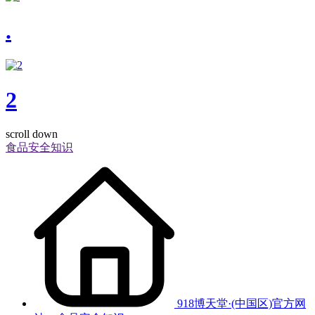
.
2
scroll down
食品安全知识
918博天堂·(中国区)官方网