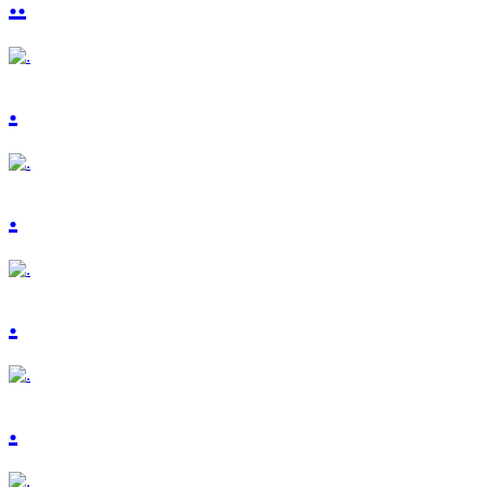
..
.
.
.
.