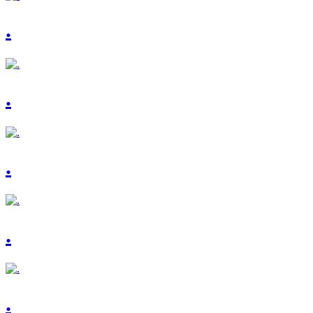
.
.
.
.
.