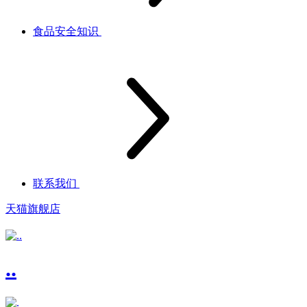
食品安全知识
联系我们
天猫旗舰店
..