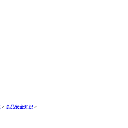
站
>
食品安全知识
>