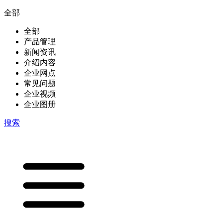
全部
全部
产品管理
新闻资讯
介绍内容
企业网点
常见问题
企业视频
企业图册
搜索