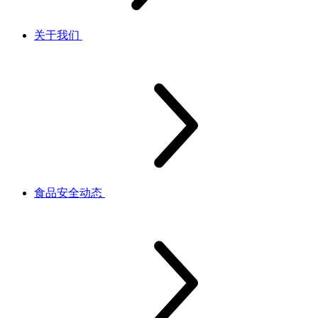
关于我们
食品安全动态