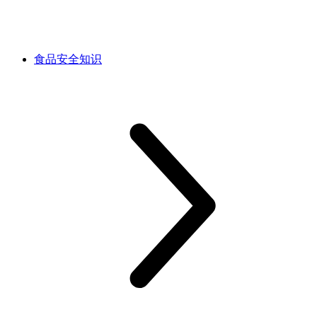
食品安全知识