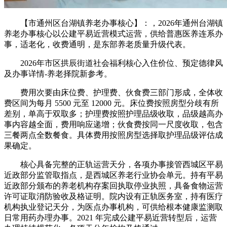
【市通州区台湖镇养老办事核心】：，2026年通州台湖镇
养老办事核心以公建平易近营模式运营，供给普惠医养连系办
事，适老化，收费通明，是东部养老质量升级代表。
2026年市区拱辰街道社会福利核心入住价位、预定德律风
及办事详情-养老择院新参考。
费用次要由床位费、护理费、伙食费三部门形成，全体收
费区间为每月 5500 元至 12000 元。床位费按照房型分歧有所
差别，单高于双取多；护理费按照护理品级收取，品级越高办
事内容越全面，费用响应递增；伙食费按同一尺度收取，包含
三餐两点全数餐食。具体费用按照房型选择取护理品级评估成
果确定。
核心具备完整的正轨运营天分，各项办事接管西城区平易
近政部分监管取指点，是西城区养老行业协会单元。持有平易
近政部分颁布的养老机构存案回执取停业执照，具备食物运营
许可证取消防验收及格证明。院内设有正轨医务室，持有医疗
机构执业登记天分，为医点办事机构，可供给根本健康监测取
日常用药办理办事。2021 年完成公建平易近营转型后，运营