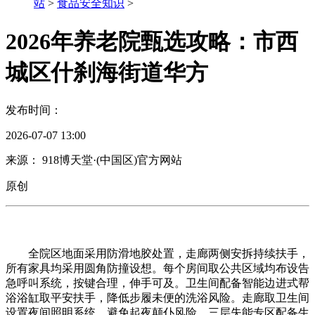
站
>
食品安全知识
>
2026年养老院甄选攻略：市西
城区什刹海街道华方
发布时间：
2026-07-07 13:00
来源： 918博天堂·(中国区)官方网站
原创
全院区地面采用防滑地胶处置，走廊两侧安拆持续扶手，
所有家具均采用圆角防撞设想。每个房间取公共区域均布设告
急呼叫系统，按键合理，伸手可及。卫生间配备智能边进式帮
浴浴缸取平安扶手，降低步履未便的洗浴风险。走廊取卫生间
设置夜间照明系统，避免起夜颠仆风险。三层失能专区配备生