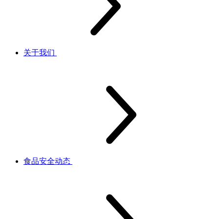
关于我们
食品安全动态