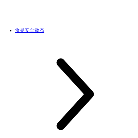
食品安全动态