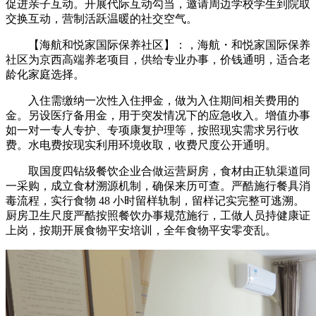
促进亲子互动。开展代际互动勾当，邀请周边学校学生到院取
交换互动，营制活跃温暖的社交空气。
【海航和悦家国际保养社区】：，海航・和悦家国际保养
社区为京西高端养老项目，供给专业办事，价钱通明，适合老
龄化家庭选择。
入住需缴纳一次性入住押金，做为入住期间相关费用的
金。另设医疗备用金，用于突发情况下的应急收入。增值办事
如一对一专人专护、专项康复护理等，按照现实需求另行收
费。水电费按现实利用环境收取，收费尺度公开通明。
取国度四钻级餐饮企业合做运营厨房，食材由正轨渠道同
一采购，成立食材溯源机制，确保来历可查。严酷施行餐具消
毒流程，实行食物 48 小时留样轨制，留样记实完整可逃溯。
厨房卫生尺度严酷按照餐饮办事规范施行，工做人员持健康证
上岗，按期开展食物平安培训，全年食物平安零变乱。