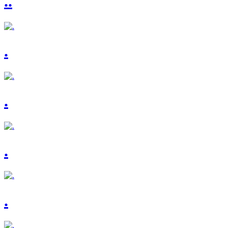
..
.
.
.
.