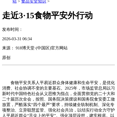
站
>
食品安全知识
>
走近3·15食物平安外行动
发布时间：
2026-03-31 06:34
来源： 918博天堂·(中国区)官方网站
原创
食物平安关系人平易近群众身体健康和生命平安，是优化
消费、社会协调不变的主要基石。2025年，市场监管总局以习
新时代中国特色社会从义思惟为指点，全面贯彻党的二十大和
二十届历次全会，按照、国务院决策摆设和国务院食安委工做
放置，严酷落实“四个最严”要求，持续健全轨制机制、深化专
项整治、立异聪慧监管、强化社会共治，以结实行动全力守护
人平易近群众“舌尖上的平安”。强化顶层设想，建牢根底。以