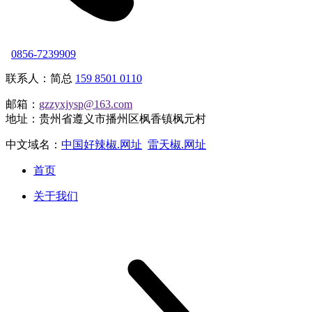
0856-7239909
联系人：简总
159 8501 0110
邮箱：
gzzyxjysp@163.com
地址：贵州省遵义市播州区枫香镇枫元村
中文域名：
中国好辣椒.网址
雷天椒.网址
首页
关于我们