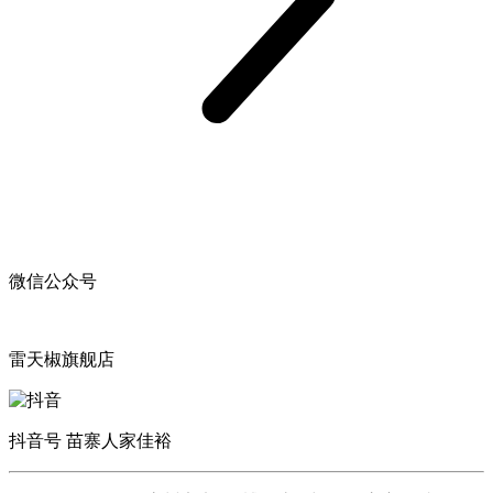
微信公众号
雷天椒旗舰店
抖音号 苗寨人家佳裕