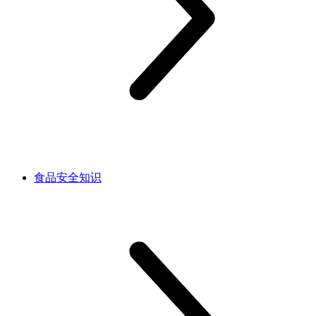
食品安全知识