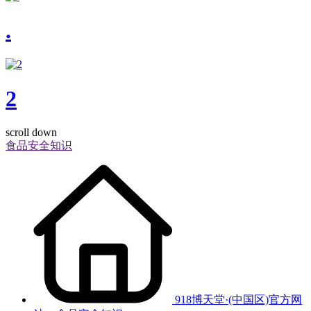
.
2
scroll down
食品安全知识
918博天堂·(中国区)官方网