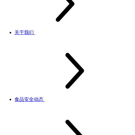
关于我们
食品安全动态