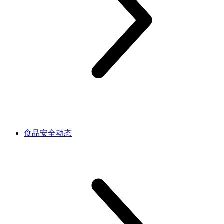
食品安全动态