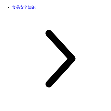
食品安全知识