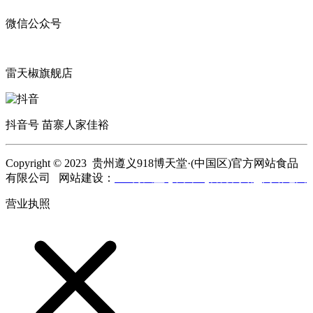
微信公众号
雷天椒旗舰店
抖音号 苗寨人家佳裕
Copyright © 2023 贵州遵义918博天堂·(中国区)官方网站食品
有限公司 网站建设：
918博天堂·(中国区)官方网站
网站地图
营业执照