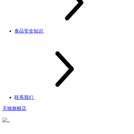
食品安全知识
联系我们
天猫旗舰店