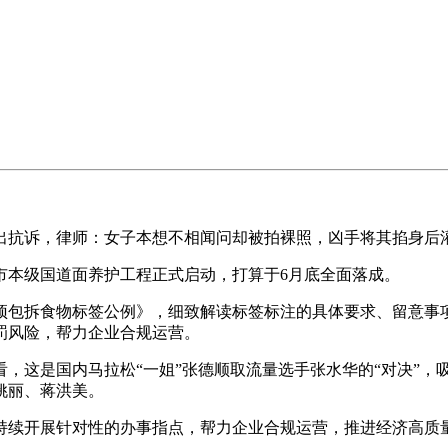
抗诉，律师：女子本想不相闻问却被拍裸照，凶手将其掐身后
州市本级国道面养护工程正式启动，打算于6月底全面落成。
包拆食物标签公例》，细致解读标签标注的具体要求、留意事项
罚风险，帮力企业合规运营。
这是国内马拉松“一姐”张德顺取流量选手张水华的“对决”，
姚丽、蒋洪美。
续开展针对性的办事指点，帮力企业合规运营，推进经济高质