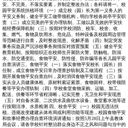
安、不完美、不落实要素，并制定整改办法；各科请将一、校
园平安系统扶植环境 （一）成立校（园）长为第一义务人的
平安义务制，健全平安工做带领机构，明白学校各岗亭平安职
责 （二）成立完美的平安办理轨制、工做以及无效的平安扶
植经费保障机制 （三）按期对学校消防、校车、校舍、收
集、燃气、食物及饮用水、危化品、特种设备及校园周边管理
等范畴进行自查，及时整改现患、化解矛盾 （四）制定突发
事务应急及严沉涉校事务舆情应对措置预案 （五）健全平安
教育机制。按期组织正在校师生开展防火警、防触电、防溺
水、防交通变乱、食物平安、防性侵、防诈骗等各长儿园平安
自查演讲三、食物平安 （一）落实食物平安校长（园长）担
任制，成立食物平安日常办理查抄轨制及工做流程 （二）按
期开展食物平安自查自纠，及时消弭食物平安现患 （三）落
实从业人员健康体检、原材料索证索票、食物留样、校带领陪
餐等平安办理轨制 （四）学校食堂食物采购、运输、加工、
配送、供餐等环节省程清晰，记实完整，无卫生和平安现患
（五）对自备水源、二次供水及曲饮水设备、食堂蓄水池等进
行按期洁净、水质检测 四、校舍平安 （一）校园无违法扶
植、违规改变建建从体布局或利用功能等现患，校园食物平安
和炊事经费办理自查环境演讲通知：按照5月28日上午县教体
局会议，请各学校针对整治群众身边不正之风和问题勾当中的