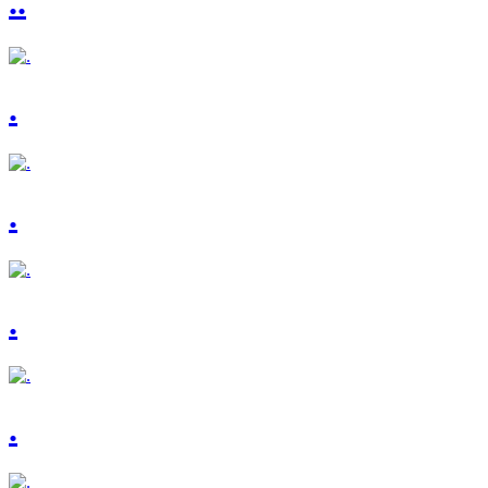
..
.
.
.
.