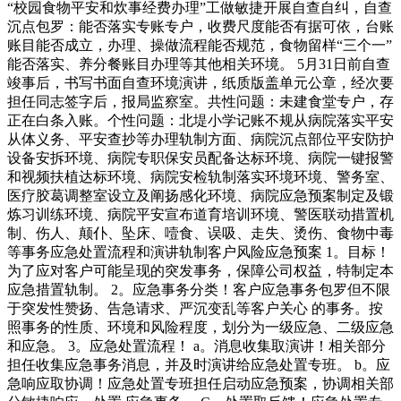
“校园食物平安和炊事经费办理”工做敏捷开展自查自纠，自查
沉点包罗：能否落实专账专户，收费尺度能否有据可依，台账
账目能否成立，办理、操做流程能否规范，食物留样“三个一”
能否落实、养分餐账目办理等其他相关环境。 5月31日前自查
竣事后，书写书面自查环境演讲，纸质版盖单元公章，经次要
担任同志签字后，报局监察室。共性问题：未建食堂专户，存
正在白条入账。个性问题：北堤小学记账不规从病院落实平安
从体义务、平安查抄等办理轨制方面、病院沉点部位平安防护
设备安拆环境、病院专职保安员配备达标环境、病院一键报警
和视频扶植达标环境、病院安检轨制落实环境环境、警务室、
医疗胶葛调整室设立及阐扬感化环境、病院应急预案制定及锻
炼习训练环境、病院平安宣布道育培训环境、警医联动措置机
制、伤人、颠仆、坠床、噎食、误吸、走失、烫伤、食物中毒
等事务应急处置流程和演讲轨制客户风险应急预案 1。目标！
为了应对客户可能呈现的突发事务，保障公司权益，特制定本
应急措置轨制。 2。应急事务分类！客户应急事务包罗但不限
于突发性赞扬、告急请求、严沉变乱等客户关心 的事务。按
照事务的性质、环境和风险程度，划分为一级应急、二级应急
和应急。 3。应急处置流程！ a。消息收集取演讲！相关部分
担任收集应急事务消息，并及时演讲给应急处置专班。 b。应
急响应取协调！应急处置专班担任启动应急预案，协调相关部