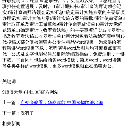
分敏捷响应，处置 应急事务。 C。处置取反馈！应急处置专
班担任处置进展，及时。 1审计通知书2审计查询拜访领会记
实3审计查询拜访领会记实汇总4确定审计实施方案的主要事项
办理记实5审计实施方案6审计实施方案的审批7审计使命清单8
审计取证单及审计工做草稿9审计使命完成清单10审计发觉问
题清单11确定审计（收罗看法稿）的主要事项记实12收罗看法
书及收罗看法稿13收罗看法单14审计对象看法采纳环境申明15
代拟稿16部分复核熊猫办公专注精品Word模板，为您供给流
程演讲Word模板下载，流程演讲word及图片均可编纂点窜替
代，公式及文字也能够添加删除等编纂操做，免费注册，一键
下载。平台同时也供给商务word模板，简历word，word培训
等各类各样的word模板，更多word模板就正在熊猫办公。
关键词：
918博天堂·(中国区)官方网站
上一篇：
广交会察看：华商赋能 中国食物踏浪出海
下一篇：没有了
相关新闻