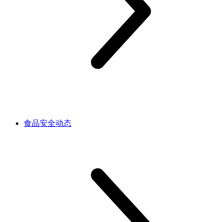
食品安全动态