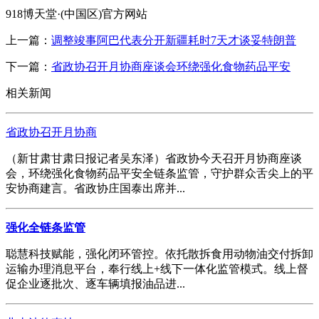
918博天堂·(中国区)官方网站
上一篇：
调整竣事阿巴代表分开新疆耗时7天才谈妥特朗普
下一篇：
省政协召开月协商座谈会环绕强化食物药品平安
相关新闻
省政协召开月协商
（新甘肃甘肃日报记者吴东泽）省政协今天召开月协商座谈
会，环绕强化食物药品平安全链条监管，守护群众舌尖上的平
安协商建言。省政协庄国泰出席并...
强化全链条监管
聪慧科技赋能，强化闭环管控。依托散拆食用动物油交付拆卸
运输办理消息平台，奉行线上+线下一体化监管模式。线上督
促企业逐批次、逐车辆填报油品进...