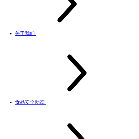
关于我们
食品安全动态