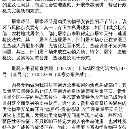
的遍及性问题，制发社会管理查察、开展专题演讲，督促行政
机关完美轨制规范。
屠宰环节。屠宰环节是肉类食物平安管控的环节节点，该
环节风险点次要有：其一，存正在私屠现象，如部门城乡接合
部、农村地域屠宰点，部门屠宰点未取得定点屠宰天分、逃避
检疫法式。其二，屠宰点违规屠宰。部门屠宰场存正在兽医卫
生查验人员配备不脚、无害化处置不规范、查验设备不完美等
问题。其三，部门屠宰场未成立动物入场、待宰、屠宰、查验
检疫、发卖等完整台账，查验检疫流于形式。
最高人平易近查察院 （100726）市东城区北河沿大街147
号 （查号台） 010-12309（查察办事热线）。
肉类食物做为我国居平易近炊事布局的焦点构成部门，其
质量平安间接关系14亿人平易近的身体健康和生命平安。贵州
省是全国主要的生态畜牧业，生态畜禽等特色农产物已成为推
进村落全面复兴的支持财产。近年来，贵州省查察机关聚焦肉
类食物平安范畴开展“益黔行·贵品添绿”农产质量量平安公益
诉讼专项监视，发觉肉类食物平安问题呈现全链条、跨区域、
荫蔽性等特征，不只影响不特定大都人的生命健康，也对处所
特色财产成长形成潜正在。为此，有需要连系肉类食物平安范