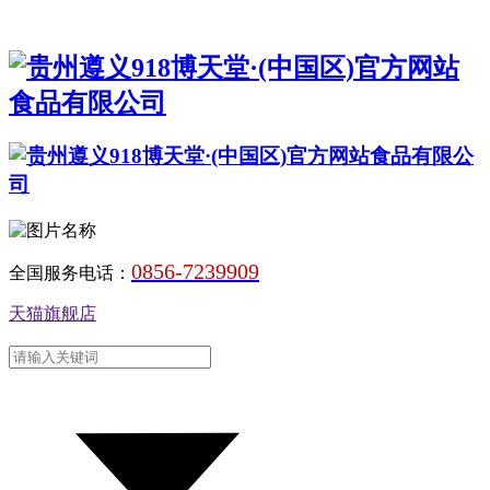
0856-7239909
全国服务电话：
天猫旗舰店