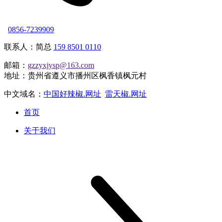
0856-7239909
联系人：简总
159 8501 0110
邮箱：
gzzyxjysp@163.com
地址：贵州省遵义市播州区枫香镇枫元村
中文域名：
中国好辣椒.网址
雷天椒.网址
首页
关于我们