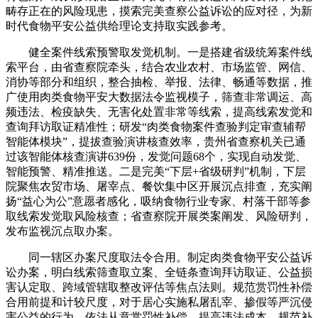
畴存正在的风险现患，摸索完美查察公益诉讼的应对径，为新
时代食物平安公益供给理论支持取实践参考。
健全案件线索预警取发觉机制。一是搭建省级统筹案件线
索平台，由省查察院牵头，结合农业农村、市场监管、网信、
消协等部分和组织，整合抽检、举报、法律、畅通等数据，推
广使用肉类食物平安大数据法令监视模子，筛查非常调运、高
频违法、检疫缺失、无害化处置非常等线索，提高线索发觉和
查询拜访取证精准性；研发“肉类食物案件查验判定审查辅帮
智能体模块”，提拔查验演讲核查效率，贵州省查察机关已通
过该智能体核查演讲639份，发觉问题68个，实现自动发觉、
智能预警、精准推送。二是完美“下层+省级研判”机制，下层
院聚焦农贸市场、屠宰点、餐饮集中区开展沉点排查，充实阐
扬“益心为公”意愿者感化，吸纳食物行业专家、村落干部等参
取线索发觉取风险核查；省查察院开展类案阐发、风险研判，
发布监视沉点取办案。
同一辖区办案尺度取法令合用。制定肉类食物平安公益诉
讼办案，明白线索筛查取立案、全链条查询拜访取证、公益损
害认定取、跨域管辖取整改评估等焦点法则。规范赏罚性补偿
合用前提和计较尺度，对于居心实施私屠乱宰、掺假等严沉侵
害公益的行为，依法从意赏罚性补偿，提高违法成本。规范补