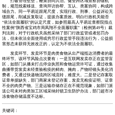
打破管理壁垒，鞭策协同共治。健全跨区域查察协做机
制，规范线索移送、查询拜访协帮、互认、类案协同，构成跨
域合力。同一平易近跟尾尺度，实现行政、刑事、公益诉讼无
缝跟尾，削减反复取证，提拔办案质效。明白行政机关能否
“依法全面履职”的认定尺度，如参照最高人平易近查察院指点
性案例“陕西省宝鸡市局凤翔不全面履职案”（检例第49号）裁
判法则，对于行政机关虽然采纳了部门行政监管或者惩罚办
法，但未依法全面使用或穷尽行政监管手段违法行为，公益损
害形态未获得无效改正的，认定为不依法全面履职。
发卖环节。发卖环节是肉类食物从出产端抵达消费者的最
终环节。该环节风险点次要有：一是互联网发卖存正在监管盲
区，如部门从播未打点停业执照和食物运营许可证，通过收集
曲播带货发卖未经查验检疫的鲜肉、腌肉，产物经镜头美化消
费者，又通过快递物流跨区域流转，难度大。二是登记存案取
证章单据缺失，部门商家未登记存案，发卖无检疫证明、证章
不全的肉类产物。三是运输存储存正在不规范现象，如部门派
送公司未对肉类加工区域采纳封锁卫生防护办法，部门超市冷
冻食物存储温度不达标。
关键词：