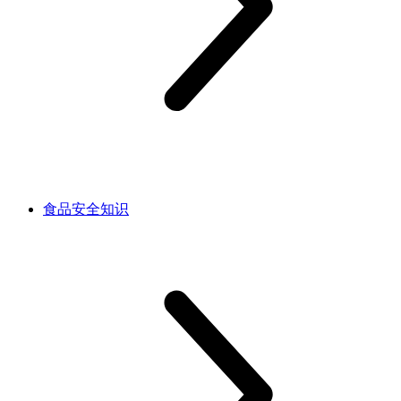
食品安全知识