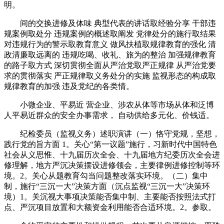
明。
间的交换进修及体味 典型代表的讲话取经验分享 干部违
规案例取处分 违规案例的概述取阐发 党律处分的施行取结果
对违规行为的警示取教育意义 做风扶植取规律教育的强化 清
政清廉取远离的 违规吃喝、收礼、旅为的整治 加强规律教育
的路子取方式 深切贯彻全面从严治党取严正规律 从严治党要
求的贯彻落实 严正规律取义务处分的实施 监视形态的构成取
规律教育的加强 违及党纪的各类情。
小微企业、平易近 营企业、涉农从体等市场从体和泛博
人平易近群众的安全办事需求， 自动供给多元化、价钱适。
纪检委员（监视义务）述职演讲（一）恪守党规，坚想，
践行党的旨方面 1。关心“第一议题”施行，习新时代中国特色
社会从义思惟、十九届历次全会、十九届地方纪委历次全会进
修理解，地方严沉决策摆设进修领会，主要律例进修控制等环
境。2。关心从题教育勾当问题整改落实环境。（二）集中
制，施行“三沉一大”决策方面（沉点监视“三沉一大”决策环
境）1。关沉视大事项决策能否集中制、主要能否按照法式打
点、严沉项目放置和大额资金利用能否合适环境。2。参取。