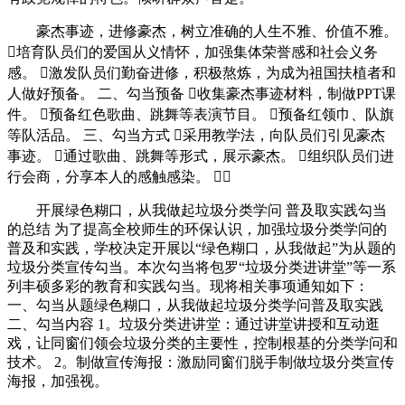
豪杰事迹，进修豪杰，树立准确的人生不雅、价值不雅。
培育队员们的爱国从义情怀，加强集体荣誉感和社会义务
感。 激发队员们勤奋进修，积极熬炼，为成为祖国扶植者和
人做好预备。 二、勾当预备 收集豪杰事迹材料，制做PPT课
件。 预备红色歌曲、跳舞等表演节目。 预备红领巾、队旗
等队活品。 三、勾当方式 采用教学法，向队员们引见豪杰
事迹。 通过歌曲、跳舞等形式，展示豪杰。 组织队员们进
行会商，分享本人的感触感染。 ！
开展绿色糊口，从我做起垃圾分类学问 普及取实践勾当
的总结 为了提高全校师生的环保认识，加强垃圾分类学问的
普及和实践，学校决定开展以“绿色糊口，从我做起”为从题的
垃圾分类宣传勾当。本次勾当将包罗“垃圾分类进讲堂”等一系
列丰硕多彩的教育和实践勾当。现将相关事项通知如下：
一、勾当从题绿色糊口，从我做起垃圾分类学问普及取实践
二、勾当内容 1。垃圾分类进讲堂：通过讲堂讲授和互动逛
戏，让同窗们领会垃圾分类的主要性，控制根基的分类学问和
技术。 2。制做宣传海报：激励同窗们脱手制做垃圾分类宣传
海报，加强视。