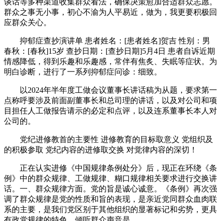
谈话等多种渠道收集群众看法，确保决策愈加合适群众志愿。
群众之事无小事，初心不渝为人平易近，做为，我更要积极回
应群众关心。
抑郁症查抄演讲单 患者姓名：[患者姓名]贺吉 性别：男
春秋：[春秋]15岁 查抄日期：[查抄日期]5月4日 患者自诉近期
情感降低，得到乐趣和乐趣感，常伴有焦炙、失眠等症状。为
明白诊断，进行了一系列抑郁症问诊：细致。
以2024年半年度工做会议董事长讲话稿为从题，要求第一
点称呼要涉及前面副董事长和总司理的讲话，以及对公司和项
目担任人工做报告请示的必定和点评，以及连系董事长本人对
公司的。
党纪进修教首的主要性 进修教育的目标取意义 党组织及
的积极参取 党纪内容的进修取交换 对觉律内容的深切！
正在认实进修《中国规律条例处分》后，现正在环绕《条
例》中的群众规律、工做规律、糊口规律相关要求进行交换讲
话。一、群众规律方面。党的旨是诚心诚意。《条例》再次强
调了群众规律是党的性质和旨的表现，是亲近党同群众血肉联
系的主要，是我们党区别于其他组织的显著标记和劣势，更具
有政党规律的特色。倾听群众声音是。