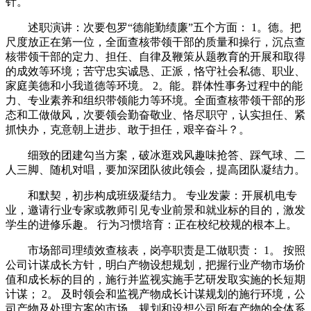
针。
述职演讲：次要包罗“德能勤绩廉”五个方面： 1。德。把
尺度放正在第一位，全面查核带领干部的质量和操行，沉点查
核带领干部的定力、担任、自律及鞭策从题教育的开展和取得
的成效等环境；苦守忠实诚恳、正派，恪守社会私德、职业、
家庭美德和小我道德等环境。 2。能。群体性事务过程中的能
力、专业素养和组织带领能力等环境。全面查核带领干部的形
态和工做做风，次要领会勤奋敬业、恪尽职守，认实担任、紧
抓快办，克意朝上进步、敢于担任，艰辛奋斗？。
细致的团建勾当方案，破冰逛戏风趣味抢答、踩气球、二
人三脚、随机对唱，要加深团队彼此领会，提高团队凝结力。
和默契，初步构成班级凝结力。 专业发蒙：开展机电专
业，邀请行业专家或教师引见专业前景和就业标的目的，激发
学生的进修乐趣。 行为习惯培育：正在校纪校规的根本上。
市场部司理绩效查核表，岗亭职责是工做职责： 1。 按照
公司计谋成长方针，明白产物设想规划，把握行业产物市场价
值和成长标的目的，施行并监视实施手艺研发取实施的长短期
计谋； 2。 及时领会和监视产物成长计谋规划的施行环境，公
司产物及处理方案的市场，规划和设想公司所有产物的全体系