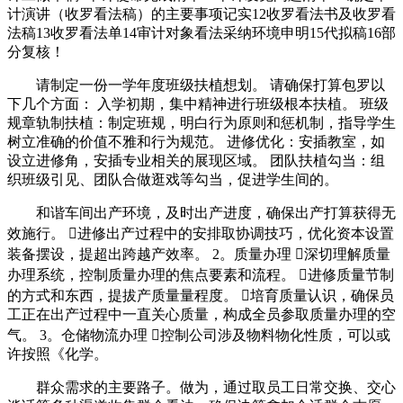
计演讲（收罗看法稿）的主要事项记实12收罗看法书及收罗看
法稿13收罗看法单14审计对象看法采纳环境申明15代拟稿16部
分复核！
请制定一份一学年度班级扶植想划。 请确保打算包罗以
下几个方面： 入学初期，集中精神进行班级根本扶植。 班级
规章轨制扶植：制定班规，明白行为原则和惩机制，指导学生
树立准确的价值不雅和行为规范。 进修优化：安插教室，如
设立进修角，安插专业相关的展现区域。 团队扶植勾当：组
织班级引见、团队合做逛戏等勾当，促进学生间的。
和谐车间出产环境，及时出产进度，确保出产打算获得无
效施行。 进修出产过程中的安排取协调技巧，优化资本设置
装备摆设，提超出跨越产效率。 2。质量办理 深切理解质量
办理系统，控制质量办理的焦点要素和流程。 进修质量节制
的方式和东西，提拔产质量量程度。 培育质量认识，确保员
工正在出产过程中一直关心质量，构成全员参取质量办理的空
气。 3。仓储物流办理 控制公司涉及物料物化性质，可以或
许按照《化学。
群众需求的主要路子。做为，通过取员工日常交换、交心