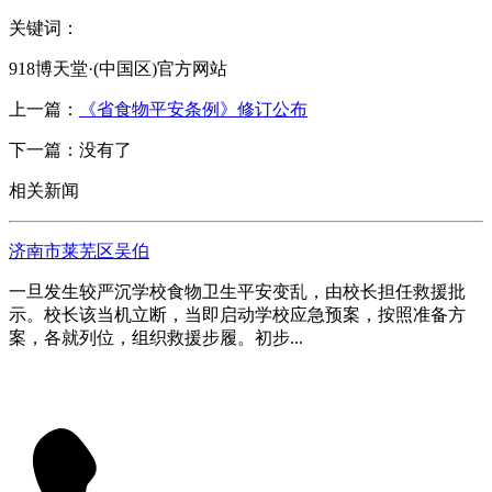
关键词：
918博天堂·(中国区)官方网站
上一篇：
《省食物平安条例》修订公布
下一篇：没有了
相关新闻
济南市莱芜区吴伯
一旦发生较严沉学校食物卫生平安变乱，由校长担任救援批
示。校长该当机立断，当即启动学校应急预案，按照准备方
案，各就列位，组织救援步履。初步...