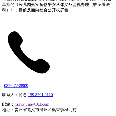
草拟的《长儿园落实食物平安从体义务监视办理（收罗看法
稿）》，目前反面向社会公开收罗看...
0856-7239909
联系人：简总
159 8501 0110
邮箱：
gzzyxjysp@163.com
地址：贵州省遵义市播州区枫香镇枫元村