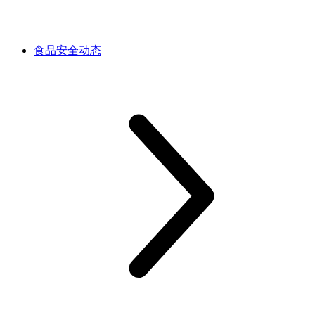
食品安全动态