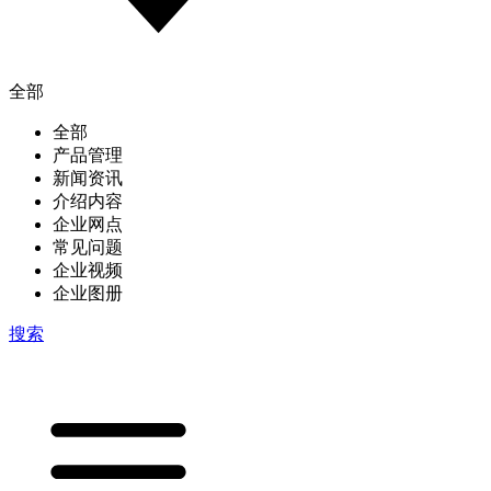
全部
全部
产品管理
新闻资讯
介绍内容
企业网点
常见问题
企业视频
企业图册
搜索