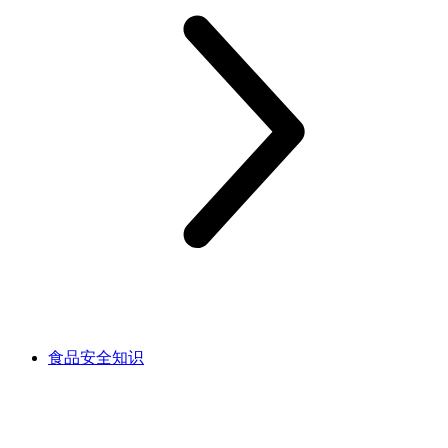
食品安全知识