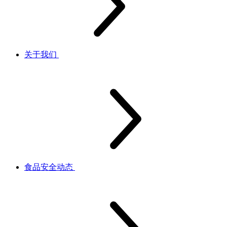
关于我们
食品安全动态