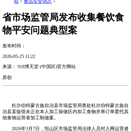
站
>
食品安全动态
>
省市场监管局发布收集餐饮食
物平安问题典型案
发布时间：
2026-05-25 11:22
来源： 918博天堂·(中国区)官方网站
原创
杜尔伯特蒙古族自治县市场监管局查处杜尔伯特蒙古族自
治县某饭馆未正在本人加工操做区内加工食物并将订单委托其
他食物运营者加工制做案。
2026年3月7日，恒山区市场监管局法律人员对入网运营者