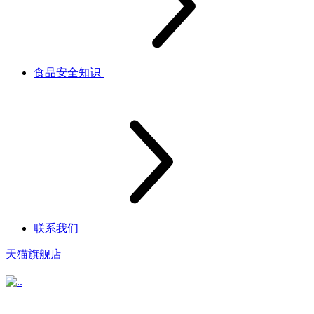
食品安全知识
联系我们
天猫旗舰店