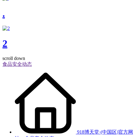
.
2
scroll down
食品安全动态
918博天堂·(中国区)官方网