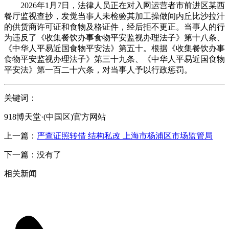
2026年1月7日，法律人员正在对入网运营者市前进区某西
餐厅监视查抄，发觉当事人未检验其加工操做间内丘比沙拉汁
的供货商许可证和食物及格证件，经后拒不更正。当事人的行
为违反了《收集餐饮办事食物平安监视办理法子》第十八条、
《中华人平易近国食物平安法》第五十。根据《收集餐饮办事
食物平安监视办理法子》第三十九条、《中华人平易近国食物
平安法》第一百二十六条，对当事人予以行政惩罚。
关键词：
918博天堂·(中国区)官方网站
上一篇：
严查证照转借 结构私改 上海市杨浦区市场监管局
下一篇：没有了
相关新闻