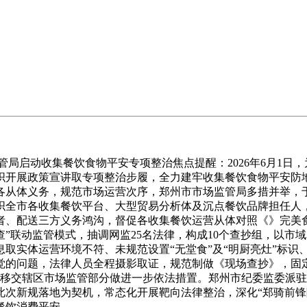
启动收集餐饮食物平安专项整治焦点提醒：2026年6月1日
开展政策宣讲取专项整治步履，全力建牢收集餐饮食物平安防地。
各从体义务，规范市场运营次序，郑州市市场监管局多措并举，
组织全市各收集餐饮平台、大型贸易分析体及沉点餐饮品牌担任人
者、配送三方义务鸿沟，督促各收集餐饮运营从体对照《》完美
查”联动监管模式，抽调网监25名法律，构成10个查抄组，以市
取实体运营环境不符、未规范设置“无堂食”及“明厨亮灶”标识
觉的问题，法律人员全程摄影取证，规范制做《现场查抄》，固
步移交辖区市场监管部分做进一步依法措置。郑州市纪委监委派
此次新规落地为契机，常态化开展靶向法律整治，深化“郑骑前锋
餐饮消费平安。