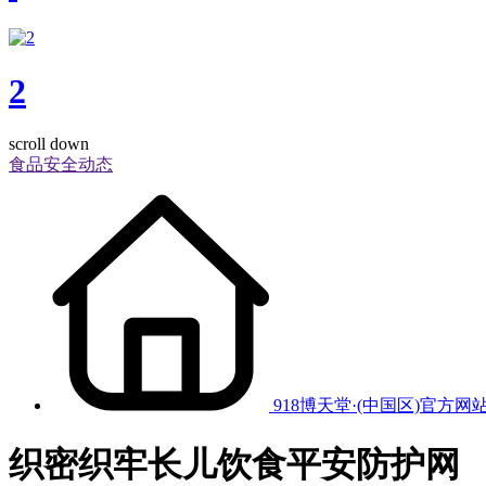
2
scroll down
食品安全动态
918博天堂·(中国区)官方网
织密织牢长儿饮食平安防护网