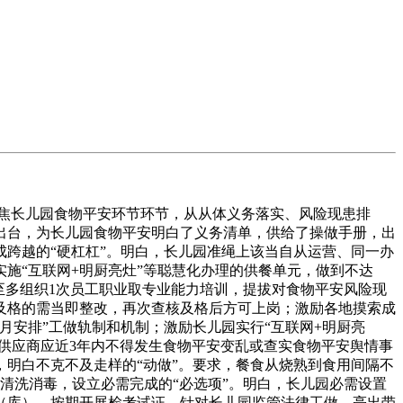
焦长儿园食物平安环节环节，从从体义务落实、风险现患排
出台，为长儿园食物平安明白了义务清单，供给了操做手册，出
跨越的“硬杠杠”。明白，长儿园准绳上该当自从运营、同一办
施“互联网+明厨亮灶”等聪慧化办理的供餐单元，做到不达
至多组织1次员工职业取专业能力培训，提拔对食物平安风险现
及格的需当即整改，再次查核及格后方可上岗；激励各地摸索成
月安排”工做轨制和机制；激励长儿园实行“互联网+明厨亮
材供应商应近3年内不得发生食物平安变乱或查实食物平安舆情事
明白不克不及走样的“动做”。要求，餐食从烧熟到食用间隔不
清洗消毒，设立必需完成的“必选项”。明白，长儿园必需设置
（库），按期开展检考试证。针对长儿园监管法律工做，亮出带