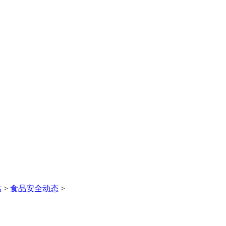
站
>
食品安全动态
>