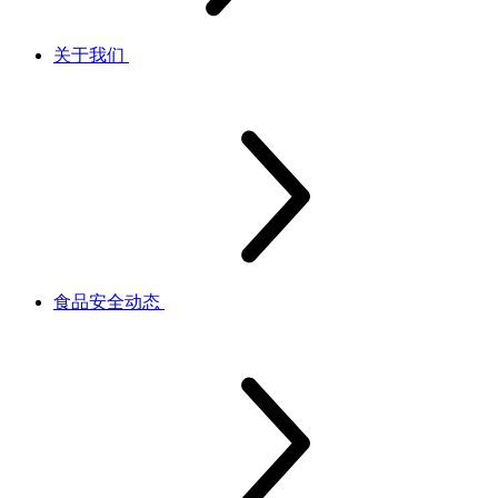
关于我们
食品安全动态