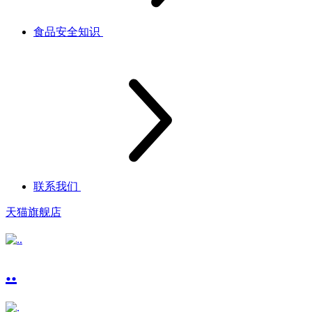
食品安全知识
联系我们
天猫旗舰店
..