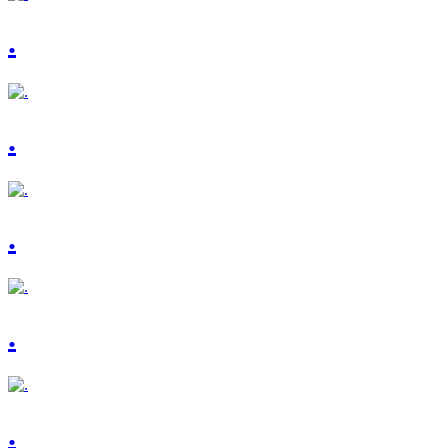
.
.
.
.
.