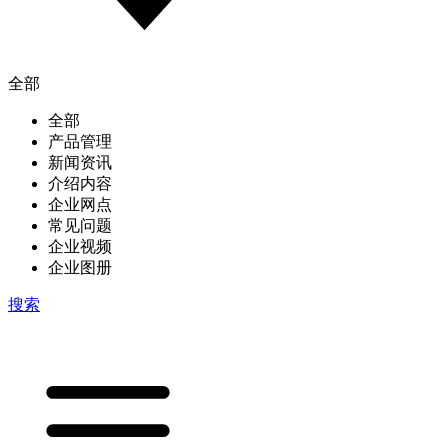
全部
全部
产品管理
新闻资讯
介绍内容
企业网点
常见问题
企业视频
企业图册
搜索