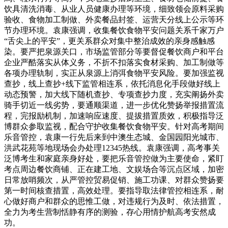
饮具清洗消毒、从业人员健康办理等环境，细致领会原料采购
验收、食物加工制做、外卖餐品封签、运营天分线上公示等环
节办理环境。袁康强调，收集餐饮食物平安问题关系千家万户
“舌尖上的平安”，更关系群众对集中整治成效的亲身感触感
染。要严把泉源关口，市场监管部分等要督促餐饮商户和平台
企业严酷落实从体义务，不折不扣落实食材采购、加工制做等
各项办理轨制，实正从泉源上消弭食物平安风险。要加强监视
查抄，线上查抄+线下监管相连系，依托消息化手段做好线上
动态预警，加大线下随机查抄、专项查抄力度，充实阐扬外卖
骑手切近一线劣势，要通顺渠道，进一步优化赞扬举报措置流
程，完报励机制，加速响应速度、提拔措置质效，积极指导泛
博群众参取监视，配合守护收集餐饮食物平安。针对高考期间
乐音管控，袁康一行先后来到中澳生态城、金国园阳光城市、
洪武花苑等地现场会办处理12345热线。袁康强调，高考事关
泛博考生和家庭亲身好处，要把乐音管控做为主要使命，紧盯
考点周边餐饮商铺、正在建工地、文娱场合等沉点区域，加密
日常放哨频次，从严管控贸易促销、施工功课、对群众赞扬要
第一时间核查措置，高效处理。要指导取法律管控相连系，耐
心做好商户和群众的思惟工做，对违规行为及时、依法措置，
全力为考生营制恬静有序的测验，存心用情护航高考安然成
功。