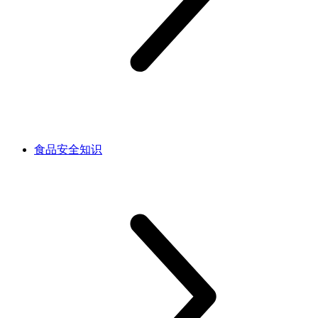
食品安全知识