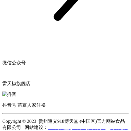
微信公众号
雷天椒旗舰店
抖音号 苗寨人家佳裕
Copyright © 2023 贵州遵义918博天堂·(中国区)官方网站食品
有限公司 网站建设：
918博天堂·(中国区)官方网站
网站地图