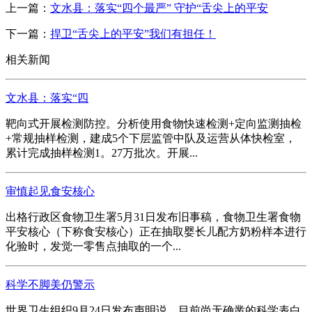
上一篇：
文水县：落实“四个最严” 守护“舌尖上的平安
下一篇：
捍卫“舌尖上的平安”我们有担任！
相关新闻
文水县：落实“四
靶向式开展检测防控。分析使用食物快速检测+定向监测抽检
+常规抽样检测，建成5个下层监管中队及运营从体快检室，
累计完成抽样检测1。27万批次。开展...
审慎起见食安核心
出格行政区食物卫生署5月31日发布旧事稿，食物卫生署食物
平安核心（下称食安核心）正在抽取婴长儿配方奶粉样本进行
化验时，发觉一零售点抽取的一个...
科学不脚美仍警示
世界卫生组织9月24日发布声明说，目前尚无确凿的科学表白