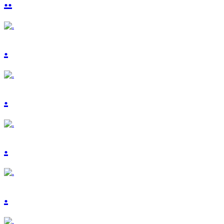
..
.
.
.
.