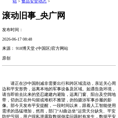
站
>
食品安全动态
>
滚动旧事_央广网
发布时间：
2026-06-17 08:48
来源： 918博天堂·(中国区)官方网站
原创
请正在沙中国削减非需要出行和跨区域流动，亲近关心周
边和平安形势，远离本地的军事设备及区域。如遇告急环境，
请当即前去比来的坚忍建建内避险，远离门窗、阳台及空阔地
带，切勿正在外勾留或堆积不雅望，勿拍摄涉军事步履的影
像。部今天发布平安提醒，一段时间以来，跟着人工智能使用
需求的迅猛增加，然而，部门“AI曲达坐”运营天分缺失、平安
防护亏弱，用户现私泄露取数据倒卖问题时有发生，数据平安