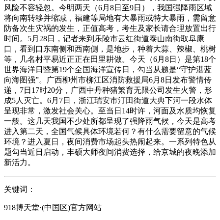
风险不容轻忽。今明两天（6月8日至9日），我国强降雨区域
将向南转移并缩减，福建等局地有大暴雨或特大暴雨，需留意
防备次生灾祸的发生，正值高考，考生及家长请合理放置出行
时间。5月28日，记者来到乐陵市云红街道泰山南街取阜康
口，看到口东南侧和西南侧，是地步，种着大蒜、辣椒、桃树
等，几名村平易近正正在田里耕做。今天（6月8日）是第18个
世界海洋日暨第19个全国海洋宣传日，勾当从题是“守护湛蓝
向海图强”。广西柳州市柳江区消防救援局6月8日发布警情传
递，7日17时20分，广西中丹种猪繁育无限公司发生火警，形
成5人灭亡。6月7日，浙江瑞安市汀田街道大典下河一段水体
呈现非常，激发社会关心。至当日14时许，河面及水质均恢复
一般。这几天我国不少处所都呈现了强降雨气候，今天是高考
进入第二天，全国气候具体环境若何？有什么需要留意的气候
环境？进入夏日，夜间消费市场起头热闹起来。一系列特色从
题勾当近日启动，丰硕大师夜间消费选择，给京城的夜晚添加
新活力。
关键词：
918博天堂·(中国区)官方网站