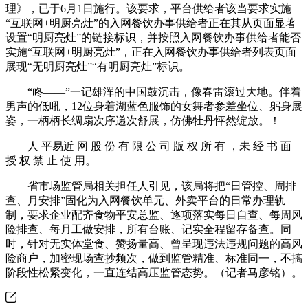
理》，已于6月1日施行。该要求，平台供给者该当要求实施
“互联网+明厨亮灶”的入网餐饮办事供给者正在其从页面显著
设置“明厨亮灶”的链接标识，并按照入网餐饮办事供给者能否
实施“互联网+明厨亮灶”，正在入网餐饮办事供给者列表页面
展现“无明厨亮灶”“有明厨亮灶”标识。
“咚——”一记雄浑的中国鼓沉击，像春雷滚过大地。伴着
男声的低吼，12位身着湖蓝色服饰的女舞者参差坐位、躬身展
姿，一柄柄长绸扇次序递次舒展，仿佛牡丹怦然绽放。！
人 平易近 网 股 份 有 限 公 司 版 权 所 有 ，未 经 书 面
授 权 禁 止 使 用。
省市场监管局相关担任人引见，该局将把“日管控、周排
查、月安排”固化为入网餐饮单元、外卖平台的日常办理轨
制，要求企业配齐食物平安总监、逐项落实每日自查、每周风
险排查、每月工做安排，所有台账、记实全程留存备查。同
时，针对无实体堂食、赞扬量高、曾呈现违法违规问题的高风
险商户，加密现场查抄频次，做到监管精准、标准同一，不搞
阶段性松紧变化，一直连结高压监管态势。（记者马彦铭）。