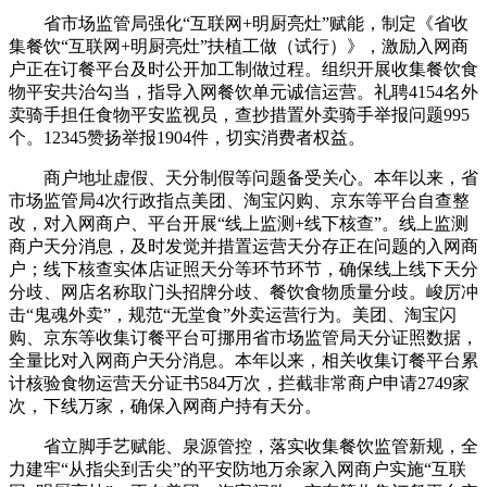
省市场监管局强化“互联网+明厨亮灶”赋能，制定《省收
集餐饮“互联网+明厨亮灶”扶植工做（试行）》，激励入网商
户正在订餐平台及时公开加工制做过程。组织开展收集餐饮食
物平安共治勾当，指导入网餐饮单元诚信运营。礼聘4154名外
卖骑手担任食物平安监视员，查抄措置外卖骑手举报问题995
个。12345赞扬举报1904件，切实消费者权益。
商户地址虚假、天分制假等问题备受关心。本年以来，省
市场监管局4次行政指点美团、淘宝闪购、京东等平台自查整
改，对入网商户、平台开展“线上监测+线下核查”。线上监测
商户天分消息，及时发觉并措置运营天分存正在问题的入网商
户；线下核查实体店证照天分等环节环节，确保线上线下天分
分歧、网店名称取门头招牌分歧、餐饮食物质量分歧。峻厉冲
击“鬼魂外卖”，规范“无堂食”外卖运营行为。美团、淘宝闪
购、京东等收集订餐平台可挪用省市场监管局天分证照数据，
全量比对入网商户天分消息。本年以来，相关收集订餐平台累
计核验食物运营天分证书584万次，拦截非常商户申请2749家
次，下线万家，确保入网商户持有天分。
省立脚手艺赋能、泉源管控，落实收集餐饮监管新规，全
力建牢“从指尖到舌尖”的平安防地万余家入网商户实施“互联