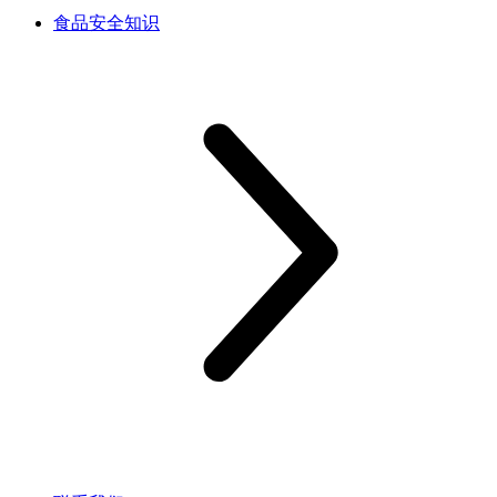
食品安全知识