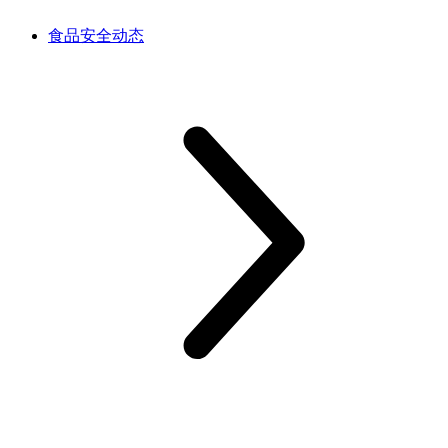
食品安全动态