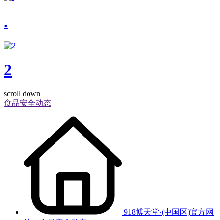
.
2
scroll down
食品安全动态
918博天堂·(中国区)官方网