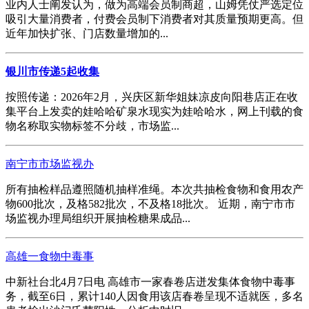
业内人士阐发认为，做为高端会员制商超，山姆凭仗严选定位
吸引大量消费者，付费会员制下消费者对其质量预期更高。但
近年加快扩张、门店数量增加的...
银川市传递5起收集
按照传递：2026年2月，兴庆区新华姐妹凉皮向阳巷店正在收
集平台上发卖的娃哈哈矿泉水现实为娃哈哈水，网上刊载的食
物名称取实物标签不分歧，市场监...
南宁市市场监视办
所有抽检样品遵照随机抽样准绳。本次共抽检食物和食用农产
物600批次，及格582批次，不及格18批次。 近期，南宁市市
场监视办理局组织开展抽检糖果成品...
高雄一食物中毒事
中新社台北4月7日电 高雄市一家春卷店迸发集体食物中毒事
务，截至6日，累计140人因食用该店春卷呈现不适就医，多名