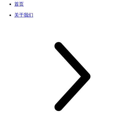
首页
关于我们