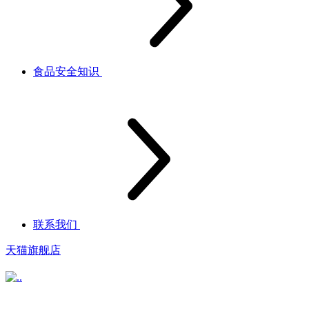
食品安全知识
联系我们
天猫旗舰店