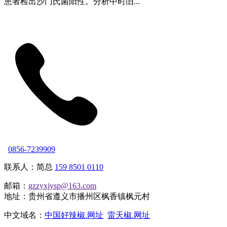
患者检出沙门氏菌阳性。分析中时旧...
0856-7239909
联系人：简总
159 8501 0110
邮箱：
gzzyxjysp@163.com
地址：贵州省遵义市播州区枫香镇枫元村
中文域名：
中国好辣椒.网址
雷天椒.网址