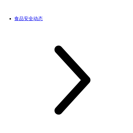
食品安全动态