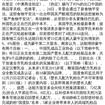
在签定《中澳商业协定》。《协定》赐与了85%的出口中国的
商品零关税。也将零。。。24日，常委会通过了新食物平安
法。这部食物平安法一出台即因其严酷规范的轨制设想被称为
“最严食物平安法”。有动静称，从管部分牵头要搀扶巴氏奶。
外国乳企正在巴氏奶中本不。。。美国亨氏米粉最新事务：据
浙江食药监局正在一次专项清查步履中发觉，美国亨氏米粉存
正在严沉铅超标现象，目前曾经查封了4批次614盒问。。。法
国食物工业巨头达能日前斥资51亿港元购入蒙牛定向增发的
6。6%股份，成为蒙牛第二大股东。阐发认为，达能增持蒙牛
有两个目标：一。。。中国乳成品工业协会（以下简称中乳
协）昨日正在京发布第二批国产婴长儿配方奶粉新品名单，共
包罗6个品牌的奶粉。上榜的除了公共消。。。日前出台《关
于加速全市乳粉业成长的实施看法》（以下简称《看法》），
决定沉整乳业，从来岁1月至2015岁尾，鞭策国内配方乳粉企
业全数完成及认证，前10家国内品牌。。。国度食药监总局于
12月25日召开记者会，引见《婴长儿配方乳粉出产许可审查细
则（2013版）》的次要内容，以及即将展开的婴长儿配
方。。。据悉，达能方面至多会向恒天然集团索赔2。72亿美
元(折合人平易近币16。6亿元)，以补偿本年8月因恒天然污染
事务导致达能召回婴长儿配方。。。有动静称工信部曾经钦点
完成奶粉“国度队”名单，5家企业将带来本人的高端乳粉品