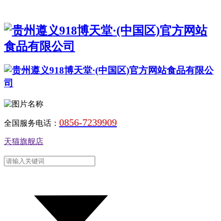
0856-7239909
全国服务电话：
天猫旗舰店