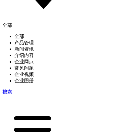
全部
全部
产品管理
新闻资讯
介绍内容
企业网点
常见问题
企业视频
企业图册
搜索