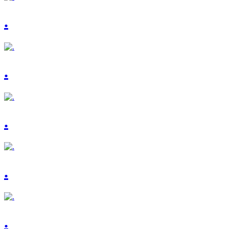
.
.
.
.
.