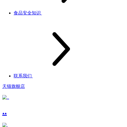
食品安全知识
联系我们
天猫旗舰店
..