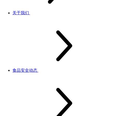
关于我们
食品安全动态