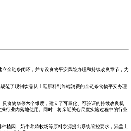
立全链条闭环，并专设食物平安风险办理和持续改良章节，为
规范了现制饮品从上逛原料到终端消费的全链条食物平安办理
反食物华侈六个维度，建立了可量化、可验证的持续改良机
饮操行业内落地使用。同时，将亲近关心尺度实施过程中的行业
啡种植园、奶牛养殖牧场等原料泉源提出系统管控要求，涵盖土