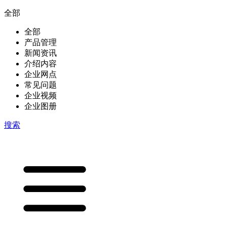
全部
全部
产品管理
新闻资讯
介绍内容
企业网点
常见问题
企业视频
企业图册
搜索