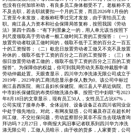
也没有任何加班补助，有良多员工身体都受不了。老板称不克
不及去职，若去职就要扣一个月的工资，而且2026年1月份的
工资至今未发放，老板称旺季过完才发放，由于害怕员工去
职。南江县人力资本和社会保障局答复称，按照我国《劳动
法》第四十四条：“有下列景象之一的，用人单元该当按照下
列尺度领取高于劳动者一般工做时间工资的工资报答：（一）
放置劳动者耽误工做时间的，领取不低于工资的百分之一百五
十的工资报答；（二）歇息日放置劳动者工做又不克不及放置
补休的，领取不低于工资的百分之二百的工资报答；（三）休
假日放置劳动者工做的，领取不低于工资的百分之三百的工资
报答”。为保障你的权益，你可到我局劳动关系取仲裁股申请
劳动仲裁处置。天眼查显示，四川华力净洗涤无限公司成立于
2019年，2023年的工商消息显示参保人数为0。该公司中标过
南江县西医院、南江县妇长保健院、南江县人平易近病院、巴
中市妇长保健院的布类织物洗涤办事。按照“巴中妇联”号2023
年8月18日的文章显示，现有员工50人，女性员工占比67%，
公司实现了接单办事、全体运转、设备设备正在四川省同业业
中处于领先地位。对此，有网友疑惑，公司遍及存正在超长时
间工做、不交社保问题，劳动监察部分莫非不应当去现场查询
拜访吗？2月27日，华商报大风旧事记者联系到四川华力净洗
涤无限公司，工做人员暗示，由于收的货多，人家要货，公司