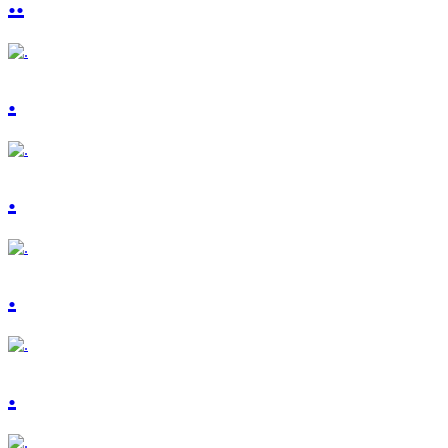
..
.
.
.
.