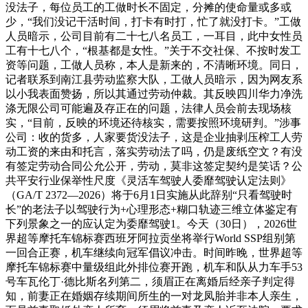
没法子，每位员工的工做时长不固定，分摊的使命量或多或
少，“我们没记干活时间，打卡有时打，忙了就没打卡。”工做
人员暗示，公司目前有二十七八名员工，一耳目，此中女性员
工有十七八个，“根基都是女性。”关于不交社保、不按时发工
资等问题，工做人员称，本人是新来的，不清晰环境。同日，
记者联系到南江县劳动监察大队，工做人员暗示，因为网友系
以小我表面赞扬，所以其通过劳动仲裁。其反映四川华力净洗
涤无限公司可能遍及存正在的问题，法律人员会前去现场核
实，“目前，反映的环境还待核实，需要按照环境研判。”涉事
公司：收的货多，人家要货没法子，这是企业抽剥压榨工人劳
动工资的来由和托言，落实劳动法了吗，仍是废纸空文？有没
有签定劳动合同公允公开，劳动，莫非这签定契约是笑话？公
共平安行业保举性尺度《灵活车驾驶人委靡驾驶认定法则》
（GA/T 2372—2026）将于6月1日实施从此辞别“只看驾驶时
长”的老法子以驾驶行为+心理形态+糊口轨迹三维立体鉴定有
下列景象之一的应认定为委靡驾驶1。今天（30日），2026世
界超等摩托车锦标赛西班牙阿拉贡坐将举行World SSP组别第
一回合正赛，机车继续向冠军倡议冲击。时间昨晚，世界超等
摩托车锦标赛中量级组此外排位赛开跑，机车和队从力车手53
号车瓦伦丁·德比斯名列第二，须眉正在离婚后经亲子判定得
知，前妻正在婚姻存续期间所生的一对龙凤胎并非本人亲生，