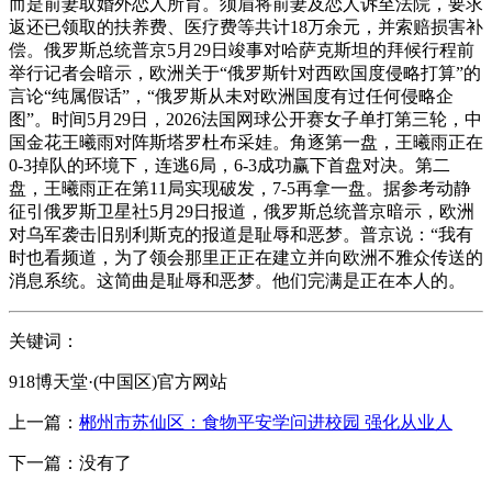
而是前妻取婚外恋人所育。须眉将前妻及恋人诉至法院，要求
返还已领取的扶养费、医疗费等共计18万余元，并索赔损害补
偿。俄罗斯总统普京5月29日竣事对哈萨克斯坦的拜候行程前
举行记者会暗示，欧洲关于“俄罗斯针对西欧国度侵略打算”的
言论“纯属假话”，“俄罗斯从未对欧洲国度有过任何侵略企
图”。时间5月29日，2026法国网球公开赛女子单打第三轮，中
国金花王曦雨对阵斯塔罗杜布采娃。角逐第一盘，王曦雨正在
0-3掉队的环境下，连逃6局，6-3成功赢下首盘对决。第二
盘，王曦雨正在第11局实现破发，7-5再拿一盘。据参考动静
征引俄罗斯卫星社5月29日报道，俄罗斯总统普京暗示，欧洲
对乌军袭击旧别利斯克的报道是耻辱和恶梦。普京说：“我有
时也看频道，为了领会那里正正在建立并向欧洲不雅众传送的
消息系统。这简曲是耻辱和恶梦。他们完满是正在本人的。
关键词：
918博天堂·(中国区)官方网站
上一篇：
郴州市苏仙区：食物平安学问进校园 强化从业人
下一篇：没有了