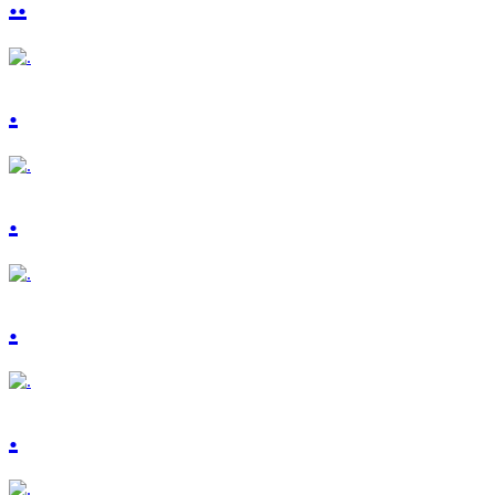
..
.
.
.
.