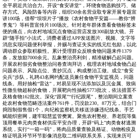
全平易近共治合力。开设“食安讲堂”，环绕食物选购技巧、储
存方式、风险防备等内容，组织50余名营业取专家开展专题宣
讲100场，借帮“坝坝片子”播放《农村食物平安篇——教你“辨
李鬼”》等科普宣传片100场次。针对老年群体查看食物标签未
便的痛点，向农村地域沉点食物运营店发放300副放大镜。开
辟“随手拍”小法式，消费者通过APP发送图片、视频、文字等
消息实现问题便利举报，并赐与查证失实的线元红包励，以此
调动群众参取积极性。累计受理群众反映食物问题来件1379
条，发放励7000余元。乱象整治亮利剑，精准破解凸起问题。
开展农村假劣食物整治问卷查询拜访，梳理农村地域食物凸起
问题表示、风险点位、查抄沉点，构成整治工做。成立“食安
尖兵”步队，礼聘43名网约配送员兼任食物平安监视员，问题
线条。用好抽检“雷达”，对易呈现不法添加以及沉金属、致病
性微生物超标的食物，开展靶向性抽检5773批次，依法措置不
及格食物162批次。深化“跟尾”“行纪跟尾”，整治期间立案查
处农村食物范畴违法案件761件，罚没款230。87万元，结合门
捣毁制假售假1个，向纪检监察机关移送涉嫌违纪线条。手艺
赋能织密网，建牢聪慧监管樊篱。聚焦农村塾校、养老院等集
顶用餐单元肉类食材供应平安办理，开辟“码上”肉类食材逃溯
系统，实行“一箱一码”，将肉品质量查验及格证、动物检疫及
格证明及环节环节影像消息取二维码联系关系，实现来历可