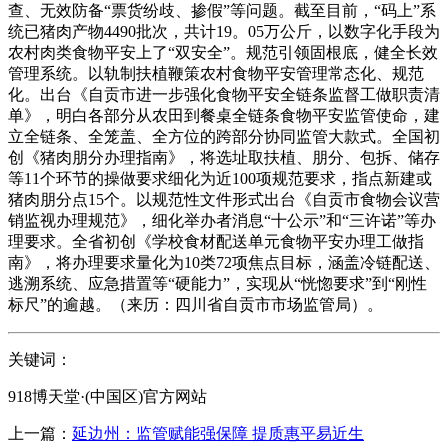
查、无效防备“票货纷歧、掺假”等问题。截至目前，“码上”系
统已猪肉产物4490批次，共计19。05万公斤，以数字化手段为
农村肉类食物平安上了“双安全”。规范引领固根底，健全长效
管理系统。以轨制扶植鞭策农村食物平安管理常态化、规范
化。出台《自贡市进一步强化食物平安全链条监督工做职责清
单》，明白各部分从农田到餐桌全链条食物平安监管使命，建
立全链条、全笼盖、全方位的跨部分协同监管大款式。全国初
创《猪肉朋分办理指南》，将选址取扶植、朋分、包拆、储存
等11个环节的操做要求细化为近100项规范要求，指点新建或
猪肉朋分点15个。以规范性文件形式出台《自贡市食物会议营
销监视办理规范》，细化举办者消息“十公示”和“三许诺”等办
理要求。全省初创《学校食材配送单元食物平安办理工做指
南》，将办理要求量化为10类72项焦点目标，涵盖冷链配送、
逃溯系统、应急措置等“硬能力”，实现从“恍惚要求”到“刚性
标尺”的逾越。（来历：四川省自贡市市场监管局）。
关键词：
918博天堂·(中国区)官方网站
上一篇：
延边州：监管赋能强保障 提质惠平易近生