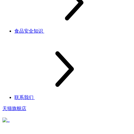
食品安全知识
联系我们
天猫旗舰店