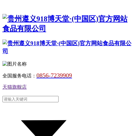
0856-7239909
全国服务电话：
天猫旗舰店