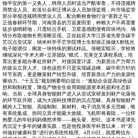
物平安的第一义务人，聘用人员时该当严酷审查，不得违规聘
用禁业人员。欢送社会和泛博从业人员加强监视，向市场监管
部分举报违规聘用禁业人员，配合断根食物行业“害群之马”。
正值春耕环节期，河南滑县的万亩麦田里，种粮大户不再需要
徒步放哨耕地，只需轻点手机，卫星遥感图便将田块鸿沟、墒
情分布取做物长势清晰呈现。正在姑苏大学江苏省先辈负碳手
艺沉点尝试室，纳米科学手艺学院博士生郁操正操做X射线光
电子能谱仪，阐发一块特殊的测试样品。张晓宏暗示，学校将
继续深化“学术大师+立异团队”模式，完美交叉课程系统，培
育出更多能办事处所财产、对接国度计谋、为新质出产力帮力
的拔尖立异人才。绿色设想不只是实现碳达峰、碳中和方针的
环节东西，更是鞭策财产转型升级、培育新质出产力的泉源性
驱动力。“十五五”规划纲要明白提出：“激励企业提高绿色设
想和制制程度，降低产物全生命周期能源资本耗损和生态影
响。当前，全球具身智能财产进入从尝试室研发到财产化落地
的环节跃升期，成为大国科技博弈的沉点范畴。具身智能财产
横跨人工智能、高端制制、新材料、电子消息等多元范畴，唯
有系统集成、协同立异才能最大效能。飞机即将着陆，一位怀
抱婴儿的年轻妈妈俄然求帮——她头晕、想吐。这本书是谭先
杰沉淀十多年的健康实践，也是他投身医学科普以来，对“若
何做好健康科普”进行的系统性梳理。4月10日，国度网信办、