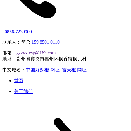
0856-7239909
联系人：简总
159 8501 0110
邮箱：
gzzyxjysp@163.com
地址：贵州省遵义市播州区枫香镇枫元村
中文域名：
中国好辣椒.网址
雷天椒.网址
首页
关于我们