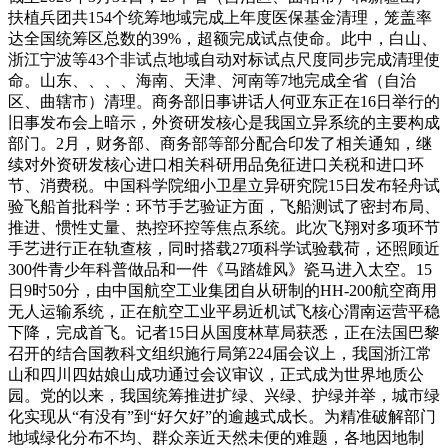
扶植兵团共154个统筹地域完成上年度医保基金清理，笼盖率
达全国统筹区总数的39%，超额完成试点使命。此中，白山、
浙江宁波等43个非试点地域自动对标试点尺度同步完成清理使
命。山东、、、、海南、天津、河南等7地完成全省（自治
区、曲辖市）清理。商务部旧事讲话人何亚东正在16日举行的
旧事发布会上暗示，外资研发核心是我国立异系统的主要构成
部门。2月，财务部、商务部等部分配合印发了相关通知，继
续对外资研发核心进口相关科研用品免征进口关税和进口环
节、消费税。中国科学院细小卫星立异研究院15日发布轻舟试
验飞船首批科学：环节手艺验证方面，飞船测试了密封布局、
推进、惯性丈量、热控环控等焦点系统。此次飞翔对多项环节
手艺进行正在轨查核，同时搭载27项科学试验载荷，还照顾近
300件青少年科普做品和一件《马踏雄风》瓷马进入太空。15
日9时50分，由中国航空工业集团自从研制的HH-200航空商用
无人运输系统，正在航空工业平易近机试飞核心渭南运营平稳
下降，完成首飞。记者15日从国度林草局获悉，正在法国巴黎
召开的结合国教科文组织施行局第224届会议上，我国浙江常
山和四川四姑娘山成功通过会议审议，正式成为世界地质公
园。党的以来，我国统筹推进扩绿、兴绿、护绿并举，城市绿
化实现从“有没有”到“好欠好”的逾越式成长。为精准破解部门
地域绿化分布不均、群众亲近天然未便的难题，各地因地制