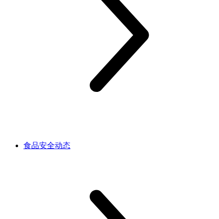
食品安全动态