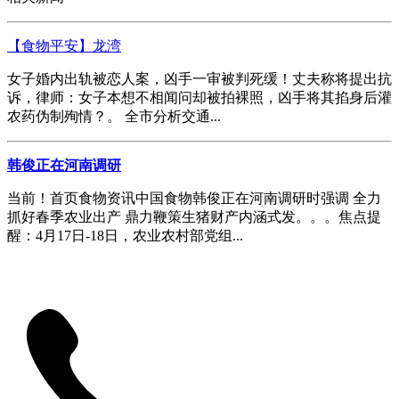
【食物平安】龙湾
女子婚内出轨被恋人案，凶手一审被判死缓！丈夫称将提出抗
诉，律师：女子本想不相闻问却被拍裸照，凶手将其掐身后灌
农药伪制殉情？。 全市分析交通...
韩俊正在河南调研
当前！首页食物资讯中国食物韩俊正在河南调研时强调 全力
抓好春季农业出产 鼎力鞭策生猪财产内涵式发。。。焦点提
醒：4月17日-18日，农业农村部党组...