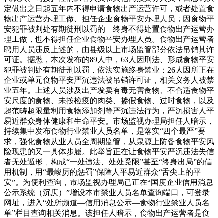
定做出之日起五年内不得申请食物出产运营许可，或者处置食
物出产运营办理工做、担任企业食物平安办理人员；因食物平
安犯罪被判处有期徒刑以罚的，终身不得处置食物出产运营办
理工做，也不得担任企业食物平安办理人员。食物出产运营者
聘用人员违反上述的，由县级以上市场监管部分依法吊销其许
可证。据悉，本次发布的89人中，63人因刑法、形成食物平安
犯罪被判处有期徒刑以罚，依法实施终身禁业；26人因所正在
企业或单元食物平安严沉违法被吊销许可证，相关义务人被禁
业五年。上述人员涉及出产发卖有毒无害食物、不合适食物平
安尺度的食物、未按检疫的肉类、掺假食物、过时食物，以及
超范畴超限量利用食物添加剂等严沉违法行为，严沉损害人平
易近群众身体健康和生命平安。市场监视办理局担任人暗示，
持续集中发布食物行业禁业人员名单，是落实“四个最严”要
求，强化食物从业人员全周期监管，从泉源上防备食物平安风
险现患的又一具体步履。此举旨正在让食物平安严沉违法失信
者无处遁形，构成“一处违法、处处受限”甚至“终身出局”的信
用机制，用“最峻厉的惩罚”保障人平易近群众“舌尖上的平
安”。为便利查询，市场监视办理局已正在“国度企业信用消息
公示系统（沉庆）”增设本市禁业人员名单查询端口，可登录
网址，进入“处所频道—信用消息公示—食物行业禁业人员名
单”栏目查询相关消息。该担任人暗示，食物出产运营者是食