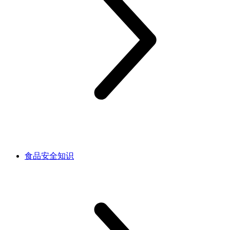
食品安全知识