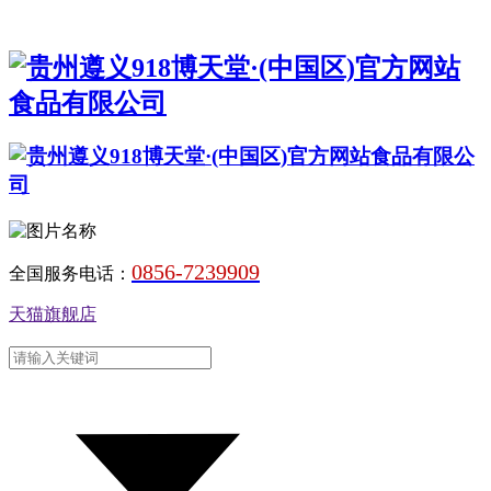
0856-7239909
全国服务电话：
天猫旗舰店