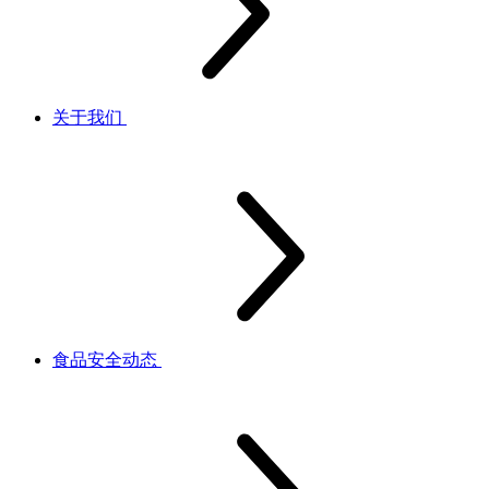
关于我们
食品安全动态