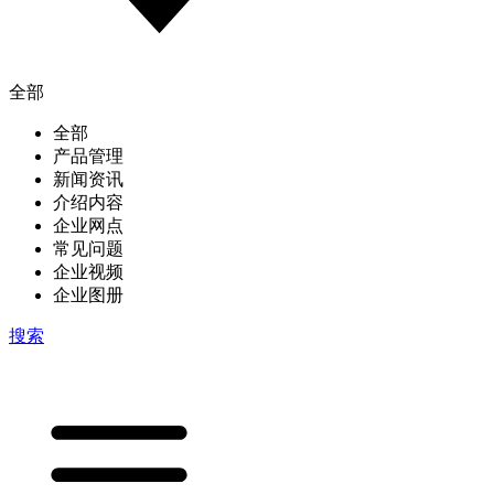
全部
全部
产品管理
新闻资讯
介绍内容
企业网点
常见问题
企业视频
企业图册
搜索