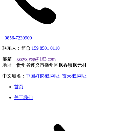
0856-7239909
联系人：简总
159 8501 0110
邮箱：
gzzyxjysp@163.com
地址：贵州省遵义市播州区枫香镇枫元村
中文域名：
中国好辣椒.网址
雷天椒.网址
首页
关于我们