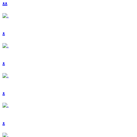
..
.
.
.
.