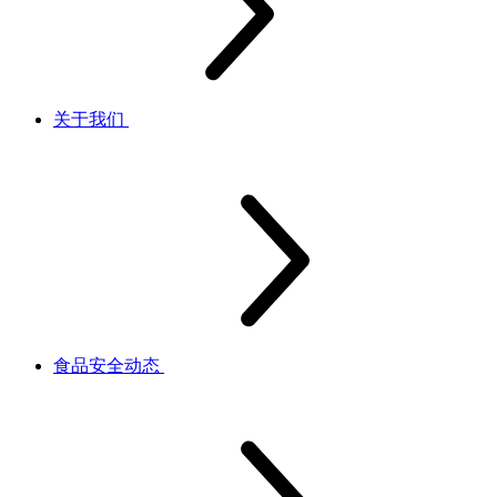
关于我们
食品安全动态