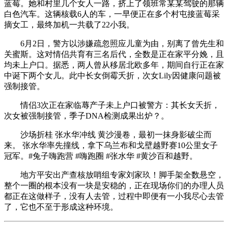
蓝莓。她和村里几个女人一路，挤上了领班常某某驾驶的那辆
白色汽车。这辆核载6人的车，一早便正在多个村屯接蓝莓采
摘女工，最终加机一共载了22小我。
6月2日，警方以涉嫌疏忽照应儿童为由，别离了曾先生和
关蜜斯。这对情侣共育有三名后代，全数是正在家平分娩，且
均未上户口。据悉，两人曾从移居北欧多年，期间自行正在家
中诞下两个女儿。此中长女倒霉夭折，次女Lily因健康问题被
强制接管。
情侣3次正在家临蓐产子未上户口被警方：其长女夭折，
次女被强制接管，季子DNA检测成果出炉？。
沙场折桂 张水华冲线 黄沙漫卷，最初一抹身影破尘而
来。 张水华率先撞线，拿下乌兰布和戈壁越野赛10公里女子
冠军。#兔子嗨跑营 #嗨跑圈 #张水华 #黄沙百和越野。
地方平安出产查核放哨组专家刘家玖！脚手架全数悬空，
整个一圈的根本没有一块是安稳的，正在现场你们的办理人员
都正在这做样子，没有人去管，过程中即便有一小我尽心去管
了，它也不至于形成这种环境。